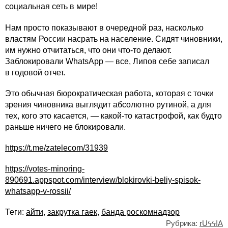
социальная сеть в мире!
Нам просто показывают в очередной раз, насколько
властям России насрать на население. Сидят чиновники,
им нужно отчитаться, что они что-то делают.
Заблокировали WhatsApp — все, Липов себе записал
в годовой отчет.
Это обычная бюрократическая работа, которая с точки
зрения чиновника выглядит абсолютно рутиной, а для
тех, кого это касается, — какой-то катастрофой, как будто
раньше ничего не блокировали.
https://t.me/zatelecom/31939
https://votes-minoring-
890691.appspot.com/interview/blokirovki-beliy-spisok-
whatsapp-v-rossii/
Теги:
айти
,
закрутка гаек
,
банда роскомнадзор
Рубрика:
rUϟϟIA