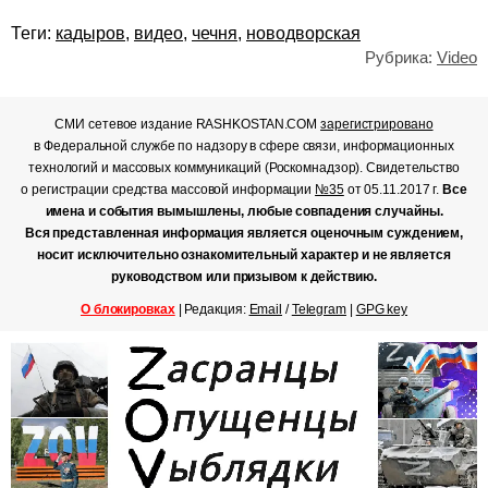
Теги:
кадыров
,
видео
,
чечня
,
новодворская
Рубрика:
Video
СМИ сетевое издание RASHKOSTAN.COM
зарегистрировано
в Федеральной службе по надзору в сфере связи, информационных
технологий и массовых коммуникаций (Роскомнадзор). Свидетельство
о регистрации средства массовой информации
№35
от 05.11.2017 г.
Все
имена и события вымышлены, любые совпадения случайны.
Вся представленная информация является оценочным суждением,
носит исключительно ознакомительный характер и не является
руководством или призывом к действию.
О блокировках
| Редакция:
Email
/
Telegram
|
GPG key