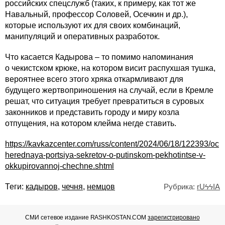
российских спецслужб (таких, к примеру, как тот же
Навальный, профессор Соловей, Осечкин и др.),
которые используют их для своих комбинаций,
манипуляций и оперативных разработок.
Что касается Кадырова – то помимо напоминания
о чекистском крюке, на котором висит распухшая тушка,
вероятнее всего этого хряка откармливают для
будущего жертвоприношения на случай, если в Кремле
решат, что ситуация требует превратиться в суровых
законников и представить городу и миру козла
отпущения, на котором клейма негде ставить.
https://kavkazcenter.com/russ/content/2024/06/18/122393/oc
herednaya-portsiya-sekretov-o-putinskom-pekhotintse-v-
okkupirovannoj-chechne.shtml
Теги:
кадыров
,
чечня
,
немцов
Рубрика:
rUϟϟIA
СМИ сетевое издание RASHKOSTAN.COM
зарегистрировано