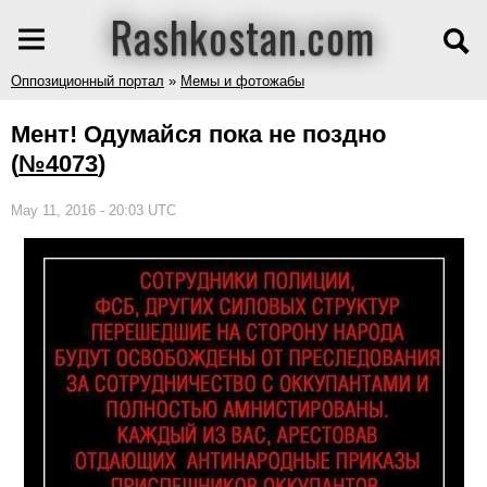
Rashkostan.com
Оппозиционный портал
»
Мемы и фотожабы
Мент! Одумайся пока не поздно
(
№4073
)
May 11, 2016 - 20:03 UTC