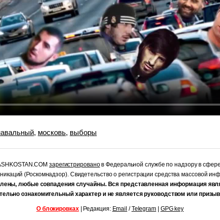
навальный
,
московь
,
выборы
RASHKOSTAN.COM
зарегистрировано
в Федеральной службе по надзору в сфер
уникаций (Роскомнадзор). Свидетельство о регистрации средства массовой и
лены, любые совпадения случайны. Вся представленная информация явл
тельно ознакомительный характер и не является руководством или призыв
О блокировках
| Редакция:
Email
/
Telegram
|
GPG key