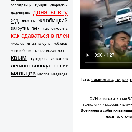
голодранцы
гундяй
дворядкин
донаты всу
дедовщина
жд
жлобицкий
жесть
закрутка гаек
как откосить
как сдаваться в плен
клоуны
киселёв
китай
кобздец
ковидобесие
колорадская лента
крым
левашов
кунгуров
легион свобода россии
мальцев
маслов
медведев
Теги:
символика
,
видео
,
СМИ сетевое издание 
технологий и массовых комм
Все имена и события вымыш
носит исключи