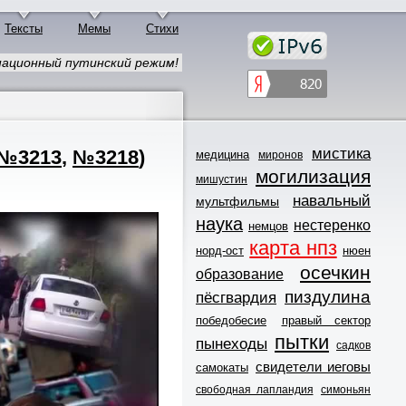
Тексты
Мемы
Стихи
ационный путинский режим!
мистика
№3213
,
№3218
)
медицина
миронов
могилизация
мишустин
навальный
мультфильмы
наука
нестеренко
немцов
карта нпз
норд-ост
нюен
осечкин
образование
пиздулина
пёсгвардия
победобесие
правый сектор
пытки
пынеходы
садков
свидетели иеговы
самокаты
свободная лапландия
симоньян