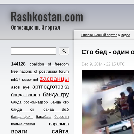
Rashkostan.com
Оппозиционный портал
Оппозиционный портал
»
Видео
Сто бед - один 
🔍
144128
coalition of freedom
Dec 9, 2014 - 22:15 UTC
free nations of postrussia forum
zасранцы
mh17
pussy riot
артподготовка
азов
ауе
банда гру
банда вагнер
банда роскомнадзор
банда свр
банда ск
банда фсб
банда фсин
барабаш
березин
варламов
валька-стакан
враги сайта