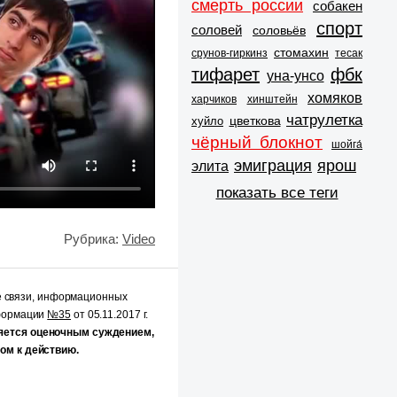
смерть россии
собакен
спорт
соловей
соловьёв
стомахин
срунов-гиркинз
тесак
тифарет
фбк
уна-унсо
хомяков
харчиков
хинштейн
чатрулетка
цветкова
хуйло
чёрный блокнот
шойга́
эмиграция
ярош
элита
показать все теги
Рубрика:
Video
е связи, информационных
нформации
№35
от 05.11.2017 г.
яется оценочным суждением,
ом к действию.