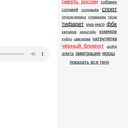
смерть россии
собакен
спорт
соловей
соловьёв
стомахин
срунов-гиркинз
тесак
тифарет
фбк
уна-унсо
хомяков
харчиков
хинштейн
чатрулетка
цветкова
хуйло
чёрный блокнот
шойга́
эмиграция
ярош
элита
показать все теги