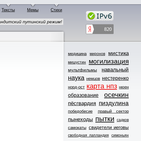
Тексты
Мемы
Стихи
ндитский путинский режим!
мистика
медицина
миронов
могилизация
мишустин
навальный
мультфильмы
наука
нестеренко
немцов
карта нпз
норд-ост
нюен
осечкин
образование
пиздулина
пёсгвардия
победобесие
правый сектор
пытки
пынеходы
садков
свидетели иеговы
самокаты
свободная лапландия
симоньян