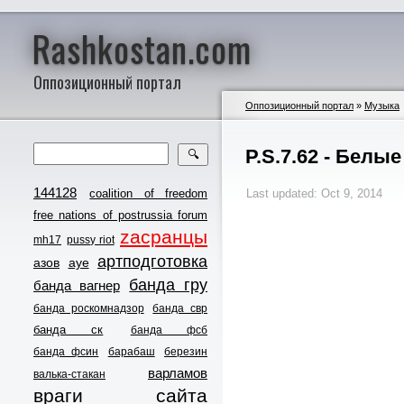
Rashkostan.com
Оппозиционный портал
Оппозиционный портал
»
Музыка
P.S.7.62 - Белы
🔍
144128
coalition of freedom
Last updated: Oct 9, 2014
free nations of postrussia forum
zасранцы
mh17
pussy riot
артподготовка
азов
ауе
банда гру
банда вагнер
банда роскомнадзор
банда свр
банда ск
банда фсб
банда фсин
барабаш
березин
варламов
валька-стакан
враги сайта