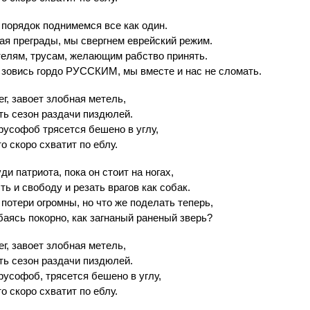
 порядок поднимемся все как один.
ая преграды, мы свергнем еврейский режим.
елям, трусам, желающим рабство принять.
зовись гордо РУССКИМ, мы вместе и нас не сломать.
г, завоет злобная метель,
ть сезон раздачи пиздюлей.
русофоб трясется бешено в углу,
о скоро схватит по еблу.
ди патриота, пока он стоит на ногах,
ть и свободу и резать врагов как собак.
 потери огромны, но что же поделать теперь,
баясь покорно, как загнаный раненый зверь?
г, завоет злобная метель,
ть сезон раздачи пиздюлей.
усофоб, трясется бешено в углу,
о скоро схватит по еблу.