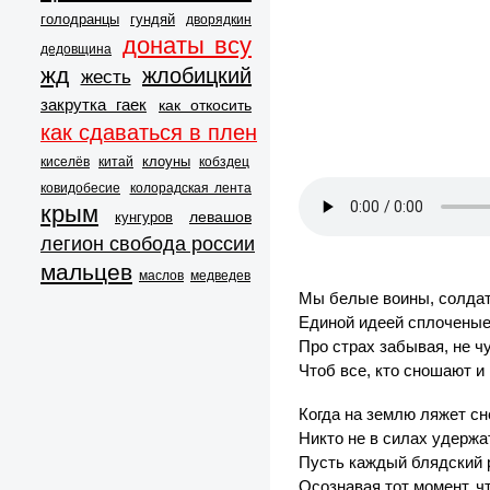
голодранцы
гундяй
дворядкин
донаты всу
дедовщина
жд
жлобицкий
жесть
закрутка гаек
как откосить
как сдаваться в плен
клоуны
киселёв
китай
кобздец
ковидобесие
колорадская лента
крым
левашов
кунгуров
легион свобода россии
мальцев
маслов
медведев
Мы белые воины, солдаты
Единой идеей сплоченые
Про страх забывая, не ч
Чтоб все, кто сношают и 
Когда на землю ляжет сне
Никто не в силах удержа
Пусть каждый блядский 
Осознавая тот момент, чт