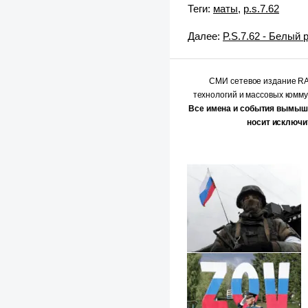
Теги:
маты
,
p.s.7.62
Далее:
P.S.7.62 - Белый
СМИ сетевое издание 
технологий и массовых комм
Все имена и события вымыш
носит исключи