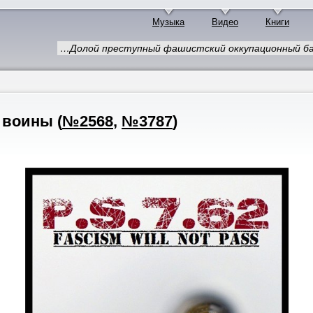
Музыка
Видео
Книги
…Долой преступный фашистский оккупационный ба
е воины
(
№2568
,
№3787
)