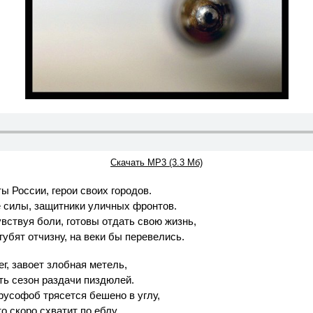
Скачать MP3 (3.3 Мб)
 России, герои своих городов.
 силы, защитники уличных фронтов.
увствуя боли, готовы отдать свою жизнь,
губят отчизну, на веки бы перевелись.
г, завоет злобная метель,
ть сезон раздачи пиздюлей.
русофоб трясется бешено в углу,
о скоро схватит по еблу.