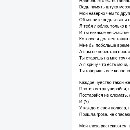
Наверно это естественно
Ведь память штука мерзк
Мои наверно чем то друг
Объясните ведь я так и 
Я тебя люблю, только в
И ты никакое не счастье
Которое я должен тащит
Мне бы побольше времен
А сам не перестаю проси
Ты ставишь на мне точки
А я кричу что есть мочи,
Ты говоришь все кончено
Каждое чувство такой же
Против ветра упирайся, 
Постарайся не сломать, 
И (?)
У каждого свои полюса, 
Пришла гроза, не спасаю
Мои глаза растекаются п