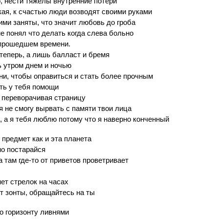
, нести тяжелы внутренние потери
ая, к счастью люди возводят своими руками
ими заняты, что значит любовь до гроба
не понял что делать когда слева больно
 прошедшем времени.
 теперь, а лишь балласт и бремя
ь утром днем и ночью
и, чтобы оправиться и стать более прочным
ть у тебя помощи
 переворачивая страницу
 я не смогу вырвать с памяти твои лица
, а я тебя люблю потому что я наверно конченный
 предмет как и эта планета
но постарайся
а там где-то от приветов проветривает
нет стрелок на часах
т зонты, обращайтесь на ты
о горизонту ливнями