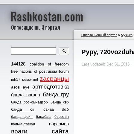
Rashkostan.com
Оппозиционный портал
Оппозиционный портал
»
Музыка
Руру, 720vozduh
🔍
144128
coalition of freedom
Last updated: Dec 31, 2013
free nations of postrussia forum
zасранцы
mh17
pussy riot
артподготовка
азов
ауе
банда гру
банда вагнер
банда роскомнадзор
банда свр
банда ск
банда фсб
банда фсин
барабаш
березин
варламов
валька-стакан
враги сайта