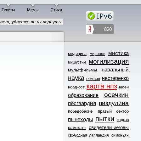
Тексты
Мемы
Стихи
ает, удастся ли их вернуть.
мистика
медицина
миронов
могилизация
мишустин
навальный
мультфильмы
наука
нестеренко
немцов
карта нпз
норд-ост
нюен
осечкин
образование
пиздулина
пёсгвардия
победобесие
правый сектор
пытки
пынеходы
садков
свидетели иеговы
самокаты
свободная лапландия
симоньян