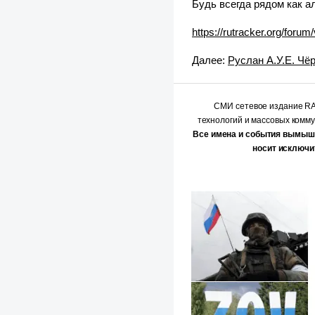
Будь всегда рядом как а
https://rutracker.org/foru
Далее:
Руслан А.У.Е. Чё
СМИ сетевое издание 
технологий и массовых комм
Все имена и события вымыш
носит исключи