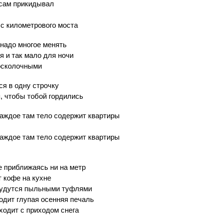
нсам прикидывал
с километрового моста
, надо многое менять
я и так мало для ночи
осколочными
ся в одну строчку
, чтобы тобой гордились
каждое там тело содержит квартиры
каждое там тело содержит квартиры
не приближаясь ни на метр
т кофе на кухне
будутся пыльными туфлями
одит глупая осенняя печаль
ходит с приходом снега