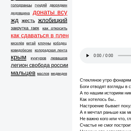
голодранцы
гундяй
дворядкин
донаты всу
дедовщина
жд
жлобицкий
жесть
закрутка гаек
как откосить
как сдаваться в плен
клоуны
киселёв
китай
кобздец
ковидобесие
колорадская лента
крым
левашов
кунгуров
легион свобода россии
мальцев
маслов
медведев
Стекляное утро фонарям
Боги отводят взгляды в 
А по нашим историям ник
Как хотелось бы..
Настроение бывает поху
А я мечтал раньше как 
Не важно кого или что, 
Счастье не смог построи