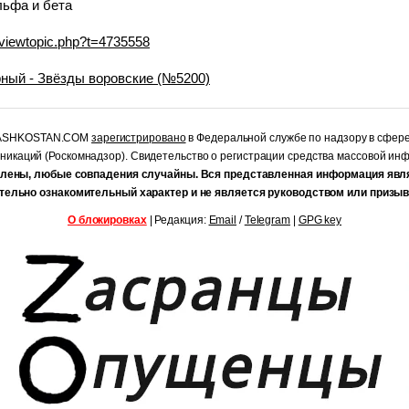
льфа и бета
m/viewtopic.php?t=4735558
рный - Звёзды воровские (№5200)
RASHKOSTAN.COM
зарегистрировано
в Федеральной службе по надзору в сфер
уникаций (Роскомнадзор). Свидетельство о регистрации средства массовой и
лены, любые совпадения случайны. Вся представленная информация явл
тельно ознакомительный характер и не является руководством или призыв
О блокировках
| Редакция:
Email
/
Telegram
|
GPG key