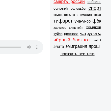
смерть россии
собакен
спорт
соловей
соловьёв
стомахин
срунов-гиркинз
тесак
тифарет
фбк
уна-унсо
хомяков
харчиков
хинштейн
чатрулетка
цветкова
хуйло
чёрный блокнот
шойга́
эмиграция
ярош
элита
показать все теги