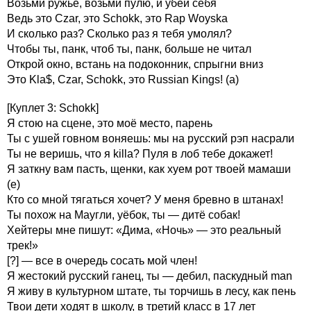
Возьми ружьё, возьми пулю, и убей себя
Ведь это Czar, это Schokk, это Rap Woyska
И сколько раз? Сколько раз я тебя умолял?
Чтобы ты, панк, чтоб ты, панк, больше не читал
Открой окно, встань на подоконник, спрыгни вниз
Это Kla$, Czar, Schokk, это Russian Kings! (а)
[Куплет 3: Schokk]
Я стою на сцене, это моё место, парень
Ты с ушей говном воняешь: мы на русский рэп насрали
Ты не веришь, что я killa? Пуля в лоб тебе докажет!
Я заткну вам пасть, щенки, как хуем рот твоей мамаши
(е)
Кто со мной тягаться хочет? У меня бревно в штанах!
Ты похож на Маугли, уёбок, ты — дитё собак!
Хейтеры мне пишут: «Дима, «Ночь» — это реальный
трек!»
[?] — все в очередь сосать мой член!
Я жестокий русский ганец, ты — дебил, паскудный man
Я живу в культурном штате, ты торчишь в лесу, как пень
Твои дети ходят в школу, в третий класс в 17 лет