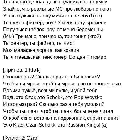
Твоя драгоценная дочь подавилась спермой
Знайте, что реальные MC про любовь не поют
У нас мужики в жопу мужиков не ебут! (no)
Те нужен фитчер, boy? У меня нету времени
Пару тысяч тёлок, boy, от меня беременны
(Мы) Три мэна, три члена, три гения (кто?)
Ты хейтер, ты фейкер, ты чмо!
Моя малафья дорога, как кокаин
Ты читаешь, как пенсионер, Богдан Титомир
[Припев: 1.Kla$]
Сколько раз? Сколько раз я тебя просил?
Чтобы ты мразь, чтоб ты мразь, рэп не трогал, сын
Возьми ружьё, возьми пулю, и убей себя
Ведь это Czar, это Schokk, это Rap Woyska
И сколько раз? Сколько раз я тебя умолял?
Чтобы ты, панк, чтоб ты, панк, больше не читал
Открой окно, встань на подоконник, спрыгни вниз
Это Kla$, Czar, Schokk, это Russian Kings! (а)
[Куплет 2: Czar]