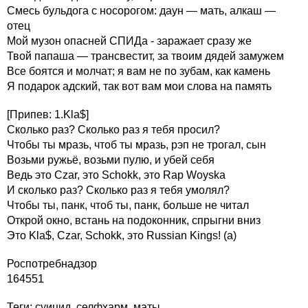
Смесь бульдога с носорогом: даун — мать, алкаш —
отец
Мой музон опасней СПИДа - заражает сразу же
Твой папаша — трансвестит, за твоим дядей замужем
Все боятся и молчат; я вам не по зубам, как камень
Я подарок адский, так вот вам мои слова на память
[Припев: 1.Kla$]
Сколько раз? Сколько раз я тебя просил?
Чтобы ты мразь, чтоб ты мразь, рэп не трогал, сын
Возьми ружьё, возьми пулю, и убей себя
Ведь это Czar, это Schokk, это Rap Woyska
И сколько раз? Сколько раз я тебя умолял?
Чтобы ты, панк, чтоб ты, панк, больше не читал
Открой окно, встань на подоконник, спрыгни вниз
Это Kla$, Czar, Schokk, это Russian Kings! (а)
Роспотребнадзор
164551
Теги:
суицид, селфхарм
,
маты