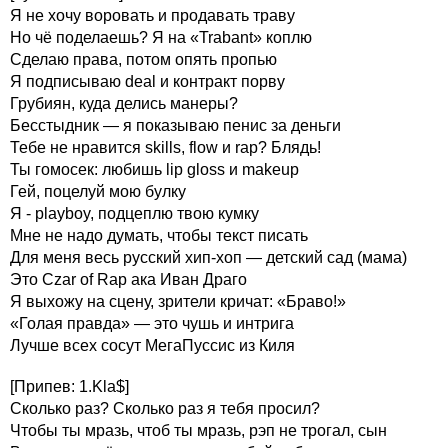
Я не хочу воровать и продавать траву
Но чё поделаешь? Я на «Trabant» коплю
Сделаю права, потом опять пропью
Я подписываю deal и контракт порву
Грубиян, куда делись манеры?
Бесстыдник — я показываю пенис за деньги
Тебе не нравится skills, flow и rap? Блядь!
Ты гомосек: любишь lip gloss и makeup
Гей, поцелуй мою булку
Я - playboy, подцеплю твою кумку
Мне не надо думать, чтобы текст писать
Для меня весь русский хип-хоп — детский сад (мама)
Это Czar of Rap ака Иван Драго
Я выхожу на сцену, зрители кричат: «Браво!»
«Голая правда» — это чушь и интрига
Лучше всех сосут МегаПуссис из Киля
[Припев: 1.Kla$]
Сколько раз? Сколько раз я тебя просил?
Чтобы ты мразь, чтоб ты мразь, рэп не трогал, сын