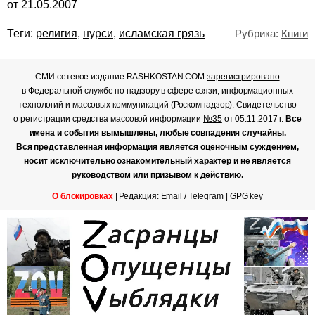
от 21.05.2007
Теги:
религия
,
нурси
,
исламская грязь
Рубрика:
Книги
СМИ сетевое издание RASHKOSTAN.COM
зарегистрировано
в Федеральной службе по надзору в сфере связи, информационных
технологий и массовых коммуникаций (Роскомнадзор). Свидетельство
о регистрации средства массовой информации
№35
от 05.11.2017 г.
Все
имена и события вымышлены, любые совпадения случайны.
Вся представленная информация является оценочным суждением,
носит исключительно ознакомительный характер и не является
руководством или призывом к действию.
О блокировках
| Редакция:
Email
/
Telegram
|
GPG key