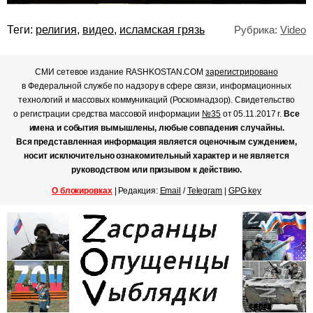
Теги:
религия
,
видео
,
исламская грязь
Рубрика:
Video
СМИ сетевое издание RASHKOSTAN.COM
зарегистрировано
в Федеральной службе по надзору в сфере связи, информационных
технологий и массовых коммуникаций (Роскомнадзор). Свидетельство
о регистрации средства массовой информации
№35
от 05.11.2017 г.
Все
имена и события вымышлены, любые совпадения случайны.
Вся представленная информация является оценочным суждением,
носит исключительно ознакомительный характер и не является
руководством или призывом к действию.
О блокировках
| Редакция:
Email
/
Telegram
|
GPG key