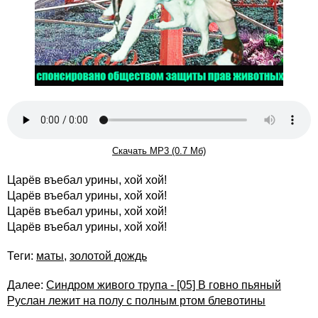
Скачать MP3 (0.7 Мб)
Царёв въебал урины, хой хой!
Царёв въебал урины, хой хой!
Царёв въебал урины, хой хой!
Царёв въебал урины, хой хой!
Теги:
маты
,
золотой дождь
Далее:
Синдром живого трупа - [05] В говно пьяный
Руслан лежит на полу с полным ртом блевотины