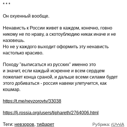
* * *
Он охуенный вообще.
Ненависть к России живет в каждом, конечно, говно
никому не по нраву, а скотоублюдию никак иначе и не
назовешь.
Но не у каждого выходит оформить эту ненависть
настолько красиво.
Походу "выписаться из русских" именно это
и значит, если каждый искренне и всем сердцем
пожелает конца сраной, и дальше всеми силами будет
этого добиваться - россия навеки улетучится, как
кошмар.
https://t.me/nevzorovtv/33038
https://lj.rossia.org/users/tiphareth/2764006.html
Теги:
невзоров
,
тифарет
Рубрика:
rUϟϟIA