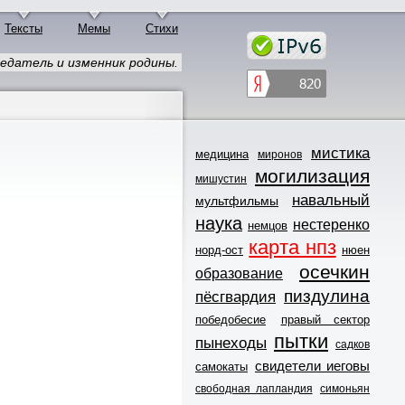
Тексты
Мемы
Стихи
редатель и изменник родины.
мистика
медицина
миронов
могилизация
мишустин
навальный
мультфильмы
наука
нестеренко
немцов
карта нпз
норд-ост
нюен
осечкин
образование
пиздулина
пёсгвардия
победобесие
правый сектор
пытки
пынеходы
садков
свидетели иеговы
самокаты
свободная лапландия
симоньян