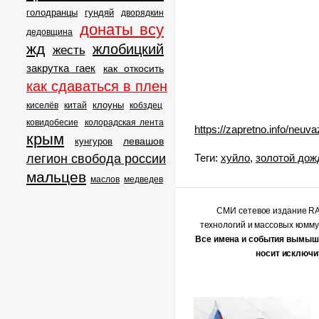
голодранцы
гундяй
дворядкин
донаты всу
дедовщина
жд
жлобицкий
жесть
закрутка гаек
как откосить
как сдаваться в плен
клоуны
киселёв
китай
кобздец
ковидобесие
колорадская лента
https://zapretno.info/neuv
крым
левашов
кунгуров
легион свобода россии
Теги:
хуйло
,
золотой дож
мальцев
маслов
медведев
СМИ сетевое издание 
технологий и массовых комм
Все имена и события вымыш
носит исключи