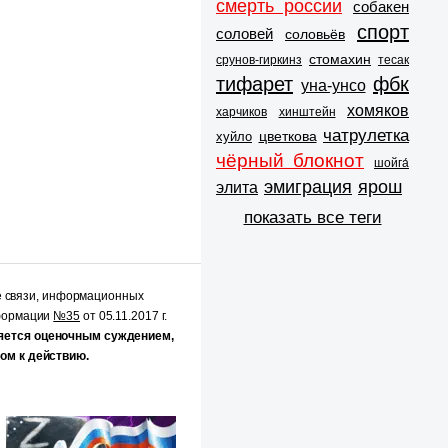
смерть россии
собакен
спорт
соловей
соловьёв
стомахин
срунов-гиркинз
тесак
тифарет
фбк
уна-унсо
хомяков
харчиков
хинштейн
чатрулетка
цветкова
хуйло
чёрный блокнот
шойга́
эмиграция
ярош
элита
показать все теги
е связи, информационных
нформации
№35
от 05.11.2017 г.
яется оценочным суждением,
ом к действию.