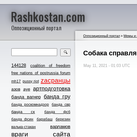
Rashkostan.com
Оппозиционный портал
Оппозиционный портал
»
Мемы и
Собака справля
🔍
144128
coalition of freedom
May 11, 2021 - 01:03 UTC
free nations of postrussia forum
zасранцы
mh17
pussy riot
артподготовка
азов
ауе
банда гру
банда вагнер
банда роскомнадзор
банда свр
банда ск
банда фсб
банда фсин
барабаш
березин
варламов
валька-стакан
враги сайта