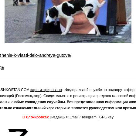
azhenie-k-vlasti-delo-andreya-gutova/
дь
RASHKOSTAN.COM
зарегистрировано
в Федеральной службе по надзору в сфер
уникаций (Роскомнадзор). Свидетельство о регистрации средства массовой и
лены, любые совпадения случайны. Вся представленная информация явл
тельно ознакомительный характер и не является руководством или призыв
О блокировках
| Редакция:
Email
/
Telegram
|
GPG key