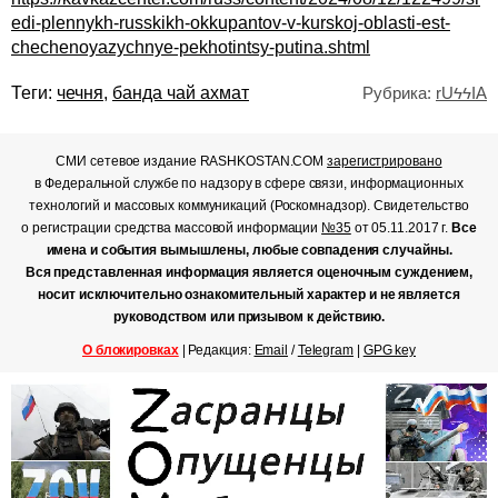
edi-plennykh-russkikh-okkupantov-v-kurskoj-oblasti-est-
chechenoyazychnye-pekhotintsy-putina.shtml
Теги:
чечня
,
банда чай ахмат
Рубрика:
rUϟϟIA
СМИ сетевое издание RASHKOSTAN.COM
зарегистрировано
в Федеральной службе по надзору в сфере связи, информационных
технологий и массовых коммуникаций (Роскомнадзор). Свидетельство
о регистрации средства массовой информации
№35
от 05.11.2017 г.
Все
имена и события вымышлены, любые совпадения случайны.
Вся представленная информация является оценочным суждением,
носит исключительно ознакомительный характер и не является
руководством или призывом к действию.
О блокировках
| Редакция:
Email
/
Telegram
|
GPG key