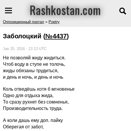
Rashkostan.com
Оппозиционный портал
»
Poetry
Заболоцкий
(
№4437
)
Jan 25, 2016 - 13:13 UTC
Не позволяй жиду жидиться.
Чтоб воду в ступе не толочь,
жиды обязаны трудиться,
и день и ночь, и день и ночь
Коль отведёшь хотя б мгновенье
Одно для отдыха жида,
То сразу рухнет без сомненья,
Производительность труда.
А коли дашь ему доп. пайку
Оберегая от забот,