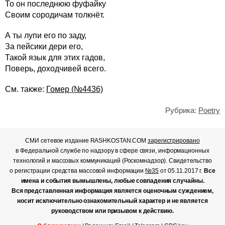
То он последнюю фуфайку
Своим сородичам толкнёт.
А ты лупи его по заду,
За пейсики дери его,
Такой язык для этих гадов,
Поверь, доходчивей всего.
См. также:
Гомер (№4436)
Рубрика:
Poetry
СМИ сетевое издание RASHKOSTAN.COM
зарегистрировано
в Федеральной службе по надзору в сфере связи, информационных
технологий и массовых коммуникаций (Роскомнадзор). Свидетельство
о регистрации средства массовой информации
№35
от 05.11.2017 г.
Все
имена и события вымышлены, любые совпадения случайны.
Вся представленная информация является оценочным суждением,
носит исключительно ознакомительный характер и не является
руководством или призывом к действию.