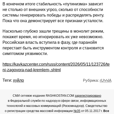
В конечном итоге стабильность «путинизма» зависит
не столько от внешних угроз, сколько от способности
системы генерировать победы и распределять ренту.
Пока что она демонстрирует все признаки усталости.
Насколько глубоко зашли трещины в монолит режим,
покажет время, но игнорировать их уже невозможно.
Российская власть вступила в фазу, где паранойя
перестает быть инструментом контроля и становится
симптомом уязвимости.
https://kavkazcenter.com/russ/content/2026/05/11/123726/te
ni-zagovora-nad-kremlem-.shtml
Теги:
хуйло
Рубрика:
rUϟϟIA
СМИ сетевое издание RASHKOSTAN.COM
зарегистрировано
в Федеральной службе по надзору в сфере связи, информационных
технологий и массовых коммуникаций (Роскомнадзор). Свидетельство
о регистрации средства массовой информации
№35
от 05.11.2017 г.
Все