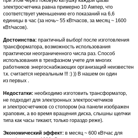
при этом через токовую катушку каждой фазы
электросчетчика равна примерно 10 Ампер, что
соответствует уменьшению его показаний на 6,6
единицы в час (за ночь~ 55 кВтчасов, за месяц ~ 1600
кВт/часов).
Достоинства:
практичный выбор! после изготовления
трансформатора, возможность использования
практически неограниченного числа раз. Способ
использования в трехфазном учете для многих
работников энергоснабжающих организаций неизвестен
т.к. считается нереальным !!! :) )) В нашем он один
из первых .
Недостатки:
необходимо изготовить трансформатор,
не подходит для электронных электросчетчиков
и электросчетчиков со стопором (на панели изображен
храповик, а во время вращения диска, слышны щелчки
типа как часы тикают, только гораздо реже).
Экономический эффект:
в месяц ~ 600 кВтчас для