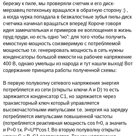
березку к пиле, мы проверяли счетчик и его диск-
мерзавец потихоньку вращался в обратную сторону :) ,
а когда чурка попадала в безжалостные зубья пилы-диск
счетчика начинал вращаться вперед! Короче говоря
идея замечательная и примеров ее воплощения в жизнь
пруд пруди, но есть одно “но”: для того чтобы получить
емкостную мощность соизмеримую с потребляемой
мощностью т.е. генерировать мощность в сеть нужны
конденсаторы большой емкости на рабочее напряжение
400 В, однако умельцы из народа и тут нашли выход! Вот
содержание принципа работы полученной схемы:
В первую полуволну сетевого напряжения энергия
потребляется из сети (открыты ключи A и D) то есть
заряжается конденсатор С1, но заряжается через
транзисторный ключ который управляется
высокочастотными импульсами т.е. энергия на зарядку
потребляется импульсами повышенной частоты
(потребляется реактивная мощность cos f=0, а значить
и Р=0 т.к. P=U*I*cos f. Во вторую полуволну открыты