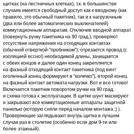
щитках (на лестничных клетках), т.к. в большинстве
случаев имеется свободный доступ как к вводному (как
правило, это обычный пакетник), так и к нагрузочным
(два или более автоматических выключателей)
коммутационным аппаратам. Отключив вводной аппарат
(повернуть ручку пакетника на 90 град.), проверяют
отсутствие напряжения на отходящих контактах
(обычной отверткой-”пробником”), отрезается провод (с
изоляцией ессно!) необходимой длины, зачищается
с обеих концов и далее один конец закрепляется
на фазный отходящий контакт пакетника (под винт
оголенный конец формируют в “колечко”), второй конец
на фазный контакт автомата нагрузки. Вот и все готово!
Включается пакетник поворотом ручки на 90 град.
и схема готова к эксплуатации. В щитке шунт маскируют
и закрывают все коммутационные аппараты защитной
панелью (которую сняли перед началом монтажа :) ).
Проверяющие заглядывают внутрь щитка в лучшем
случае раз в столетие (особенно если дом 9-ти или
более этажный).