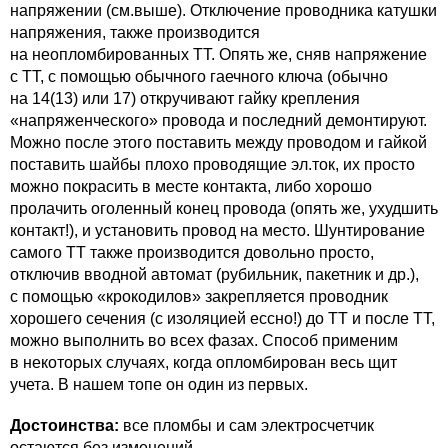
напряжении (см.выше). Отключение проводника катушки
напряжения, также производится
на неопломбированных ТТ. Опять же, сняв напряжение
с ТТ, с помощью обычного гаечного ключа (обычно
на 14(13) или 17) откручивают гайку крепления
«напряженческого» провода и последний демонтируют.
Можно после этого поставить между проводом и гайкой
поставить шайбы плохо проводящие эл.ток, их просто
можно покрасить в месте контакта, либо хорошо
пролачить оголенный конец провода (опять же, ухудшить
контакт!), и установить провод на место. Шунтирование
самого ТТ также производится довольно просто,
отключив вводной автомат (рубильник, пакетник и др.),
с помощью «крокодилов» закрепляется проводник
хорошего сечения (с изоляцией ессно!) до ТТ и после ТТ,
можно выполнить во всех фазах. Способ применим
в некоторых случаях, когда опломбирован весь щит
учета. В нашем топе он один из первых.
Достоинства:
все пломбы и сам электросчетчик
остаются без изменений.