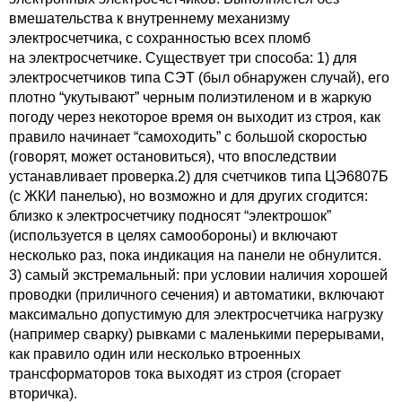
вмешательства к внутреннему механизму
электросчетчика, с сохранностью всех пломб
на электросчетчике. Существует три способа: 1) для
электросчетчиков типа СЭТ (был обнаружен случай), его
плотно “укутывают” черным полиэтиленом и в жаркую
погоду через некоторое время он выходит из строя, как
правило начинает “самоходить” с большой скоростью
(говорят, может остановиться), что впоследствии
устанавливает проверка.2) для счетчиков типа ЦЭ6807Б
(с ЖКИ панелью), но возможно и для других сгодится:
близко к электросчетчику подносят “электрошок”
(используется в целях самообороны) и включают
несколько раз, пока индикация на панели не обнулится.
3) самый экстремальный: при условии наличия хорошей
проводки (приличного сечения) и автоматики, включают
максимально допустимую для электросчетчика нагрузку
(например сварку) рывками с маленькими перерывами,
как правило один или несколько втроенных
трансформаторов тока выходят из строя (сгорает
вторичка).