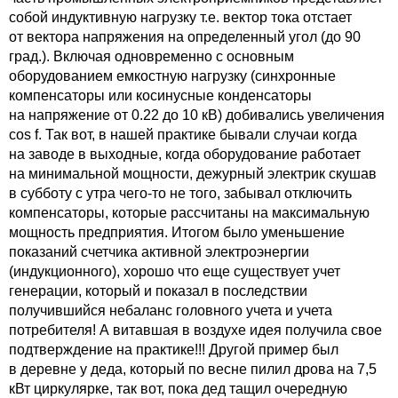
собой индуктивную нагрузку т.е. вектор тока отстает
от вектора напряжения на определенный угол (до 90
град.). Включая одновременно с основным
оборудованием емкостную нагрузку (синхронные
компенсаторы или косинусные конденсаторы
на напряжение от 0.22 до 10 кВ) добивались увеличения
cos f. Так вот, в нашей практике бывали случаи когда
на заводе в выходные, когда оборудование работает
на минимальной мощности, дежурный электрик скушав
в субботу с утра чего-то не того, забывал отключить
компенсаторы, которые рассчитаны на максимальную
мощность предприятия. Итогом было уменьшение
показаний счетчика активной электроэнергии
(индукционного), хорошо что еще существует учет
генерации, который и показал в последствии
получившийся небаланс головного учета и учета
потребителя! А витавшая в воздухе идея получила свое
подтверждение на практике!!! Другой пример был
в деревне у деда, который по весне пилил дрова на 7,5
кВт циркулярке, так вот, пока дед тащил очередную