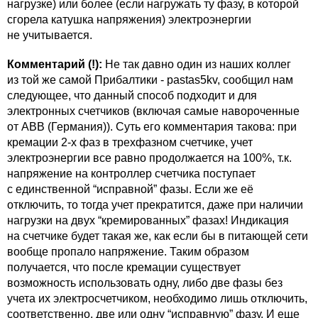
нагрузке) или более (если нагружать ту фазу, в которой
сгорела катушка напряжения) электроэнергии
не учитывается.
Комментарий (!):
Не так давно один из наших коллег
из той же самой Прибалтики - pastas5kv, сообщил нам
следующее, что данный способ подходит и для
электронных счетчиков (включая самые навороченные
от АВВ (Германия)). Суть его комментария такова: при
кремации 2-х фаз в трехфазном счетчике, учет
электроэнергии все равно продолжается на 100%, т.к.
напряжение на контроллер счетчика поступает
с единственной “исправной” фазы. Если же её
отключить, то тогда учет прекратится, даже при наличии
нагрузки на двух “кремированных” фазах! Индикация
на счетчике будет такая же, как если бы в питающей сети
вообще пропало напряжение. Таким образом
получается, что после кремации существует
возможность использовать одну, либо две фазы без
учета их электросчетчиком, необходимо лишь отключить,
соответственно, две или одну “исправную” фазу. И еще