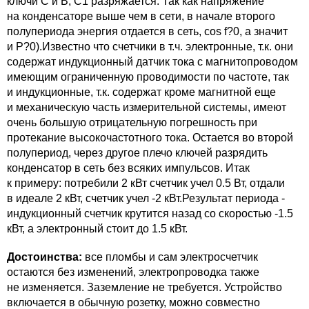
ключи С и В, С1 разряжается. Так как напряжение
на конденсаторе выше чем в сети, в начале второго
полупериода энергия отдается в сеть, cos f?0, а значит
и Р?0).Известно что счетчики в т.ч. электронные, т.к. они
содержат индукционный датчик тока с магнитопроводом
имеющим ограниченную проводимости по частоте, так
и индукционные, т.к. содержат кроме магнитной еще
и механическую часть измерительной системы, имеют
очень большую отрицательную погрешность при
протекание высокочастотного тока. Остается во второй
полупериод, через другое плечо ключей разрядить
конденсатор в сеть без всяких импульсов. Итак
к примеру: потребили 2 кВт счетчик учел 0.5 Вт, отдали
в идеале 2 кВт, счетчик учел -2 кВт.Результат периода -
индукционный счетчик крутится назад со скоростью -1.5
кВт, а электронный стоит до 1.5 кВт.
Достоинства:
все пломбы и сам электросчетчик
остаются без изменений, электропроводка также
не изменяется. Заземление не требуется. Устройство
включается в обычную розетку, можно совместно