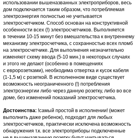
использовании вышеназванных электроприборов, весь
дом подключается таким образом, что потребляемая
электроэнергия полностью не учитывается
электросчетчиком. Способ основан на конструктивной
особенности всех (!) электросчетчиков. Выполняется
в течении 10-15 минут без вмешательства к внутреннему
механизму электросчетчика, с сохранностью всех пломб
на электросчетчике. Для выполнения незначительно
изменяют схему ввода (5-10 мин.) в некоторых случаях
и этого не делают (особенно в помещениях
с евророзетками), необходима отвертка и кусок кабеля
(1-1,5 м) с розеткой. В исполненном виде существует
возможность неограниченного (!) потребления
электроэнергии либо через данную розетку, либо во все
доме, без изменений показаний электросчетчика.
Достоинства:
!самый простой в исполнении! (может
выполнить даже ребенок), подходит для любых
электросчетчиков, практически исключена возможность
обнаружения т.к. все электроприборы подключенные
не в вышеназванную розетку будут учитываться