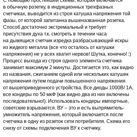
С помощью простейшей схемы, которая включается
в обычную розетку, в индукционных трехфазных
счетчиках, выводится из строя катушка напряжения той
фазы, от которой запитанна вышеназванная розетка.
Способ достаточно экстремальный и требует
присутствия духа т.к. смотреть в течении часа
на дымящися счетчик изредка разбрасывающий искры
из жидкого металла (все что осталось от катушки
напряжения) не у всех хватит нервов! Шутка, конечно! :)
Процесс выхода из строя одного элемента счетчика
занимает максимум 2 минуты. Достигается это, как видно
из названия, сжиганием одной или нескольких катушек
напряжения путем подачи повышенного напряжения
от вышеприведенного устройства. Все диоды 1000В/ 1А,
все кондеры по 50 мкФ (как видно два из них включены
последовательно!). Использовать кондеры импортные,
советские взрываются. ВУ – это и есть выпрямитель-
умножитель напряжения, который включается после
счетчика в одну из розеток сети потребителя. Схема его
снизу от схемы подключения ВУ к счетчику.