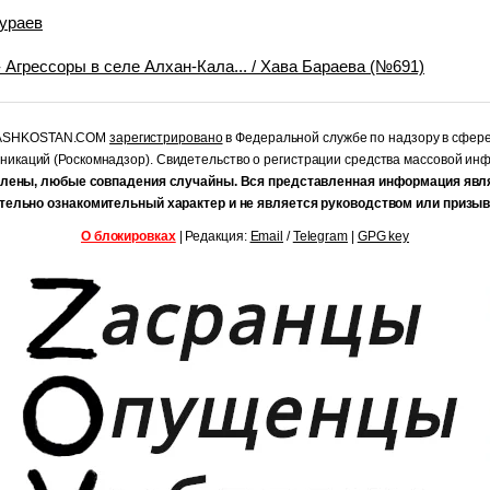
ураев
 Агрессоры в селе Алхан-Кала... / Хава Бараева (№691)
RASHKOSTAN.COM
зарегистрировано
в Федеральной службе по надзору в сфер
уникаций (Роскомнадзор). Свидетельство о регистрации средства массовой и
лены, любые совпадения случайны. Вся представленная информация явл
тельно ознакомительный характер и не является руководством или призыв
О блокировках
| Редакция:
Email
/
Telegram
|
GPG key