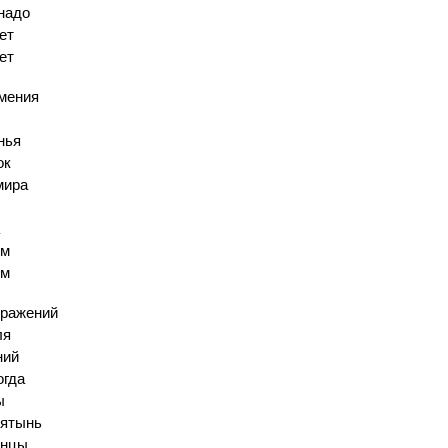
надо
ет
ет
амения
нья
ок
мира
им
им
сражений
ля
ний
огда
ы
вятынь
енцы