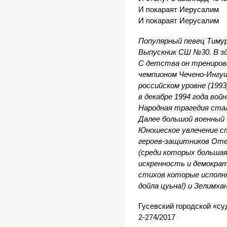
И покараят Иерусалим
И покараят Иерусалим
Популярный певец Тимур 
Выпускник СШ №30. В зд
С детства он тренирова
чемпионом Чечено-Ингу
российском уровне (199
в декабре 1994 года во
Народная трагедия стал
Далее большой военный 
Юношеское увлечение с
героев-защитников Отеч
(среди которых большая
искренность и демократ
стихов которые исполня
дойла цуьна!) и Зелимха
Гусевский городской «су
2-274/2017