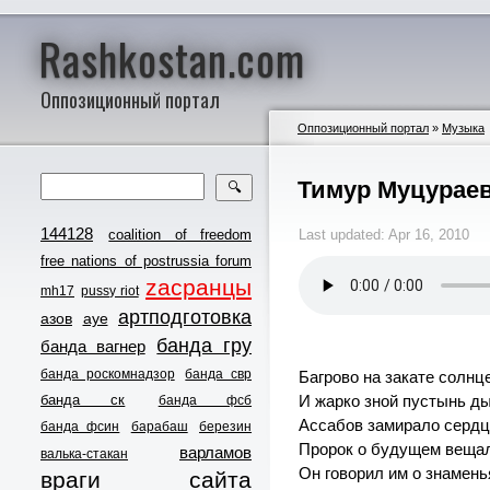
Rashkostan.com
Оппозиционный портал
Оппозиционный портал
»
Музыка
Тимур Муцураев
🔍
144128
coalition of freedom
Last updated: Apr 16, 2010
free nations of postrussia forum
zасранцы
mh17
pussy riot
артподготовка
азов
ауе
банда гру
банда вагнер
банда роскомнадзор
банда свр
Багрово на закате солнце
банда ск
И жарко зной пустынь д
банда фсб
Ассабов замирало серд
банда фсин
барабаш
березин
Пророк о будущем веща
варламов
валька-стакан
Он говорил им о знамень
враги сайта