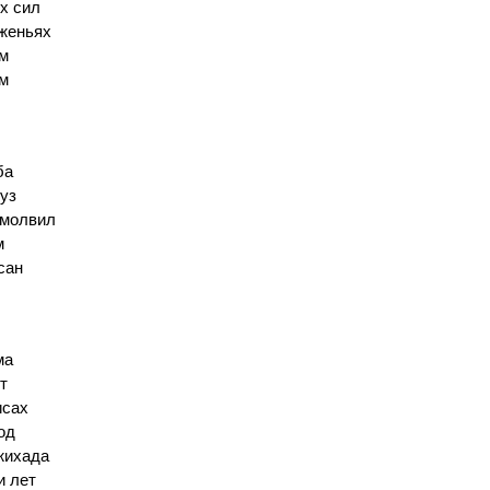
х сил
аженьях
им
им
ба
уз
омолвил
м
сан
ма
т
исах
од
жихада
и лет