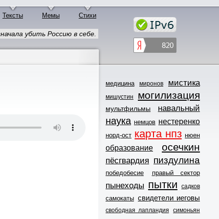
Тексты
Мемы
Стихи
начала убить Россию в себе.
мистика
медицина
миронов
могилизация
мишустин
навальный
мультфильмы
наука
нестеренко
немцов
карта нпз
норд-ост
нюен
осечкин
образование
пиздулина
пёсгвардия
победобесие
правый сектор
пытки
пынеходы
садков
свидетели иеговы
самокаты
свободная лапландия
симоньян