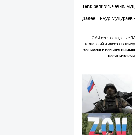
Теги:
религия
,
чечня
,
муц
Далее:
Тимур Муцураев -
СМИ сетевое издание 
технологий и массовых комм
Все имена и события вымыш
носит исключи