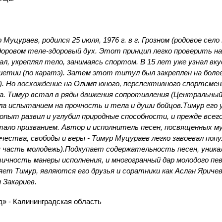
Муцураев, родился 25 июля, 1976 г. в г. Грозном (родовое сел
оровом теле-здоровый дух. Этот принцип легко проверить на
л, укреплял тело, занимаясь спортом. В 15 лет уже узнал вку
шетии (по каратэ). Затем этот титул был закреплен на бол
3). Но восхождение на Олимп юного, перспективного спортсме
йна. Тимур встал в ряды движения сопротивления (Центральный
а испытанием на прочность и тела и души бойцов.Тимур его 
опыт развил и углубил природные способности, и прежде всег
тало призванием. Автор и исполнитель песен, посвященных 
ества, свободы и веры - Тимур Муцураев легко завоевал поп
 часть молодежь).Подкупает содержательность песен, уника
ичность манеры исполнения, и многогранный дар молодого пе
ет Тимур, являются его друзья и соратники как Аслан Яричев
н Закариев.
д» - Калининградская область