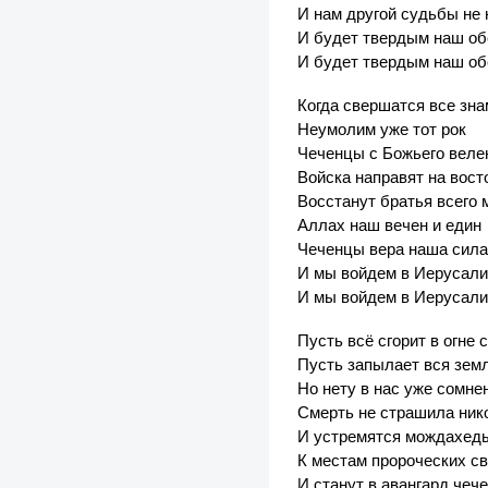
И нам другой судьбы не 
И будет твердым наш об
И будет твердым наш об
Когда свершатся все зн
Неумолим уже тот рок
Чеченцы с Божьего веле
Войска направят на вост
Восстанут братья всего 
Аллах наш вечен и един
Чеченцы вера наша сила
И мы войдем в Иерусал
И мы войдем в Иерусал
Пусть всё сгорит в огне 
Пусть запылает вся зем
Но нету в нас уже сомне
Смерть не страшила ник
И устремятся мождахед
К местам пророческих с
И станут в авангард чеч