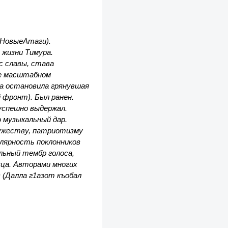
о НовыеАтаги).
 жизни Тимура.
с славы, става
ее масштабном
на остановила грянувшая
 фронт). Был ранен.
успешно выдержал.
о музыкальный дар.
мужеству, патриотизму
улярность поклонников
льный тембр голоса,
вца. Авторами многих
 (Далла г1азот къобал