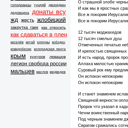
О страшной злобе черны
голодранцы
гундяй
дворядкин
И как мы в яростных ср
донаты всу
дедовщина
Все ж покорим Иерусал
жд
жлобицкий
жесть
Все ж покорим Иерусал
закрутка гаек
как откосить
12 тысяч моджахедов
как сдаваться в плен
12 тысяч смелых душ
клоуны
киселёв
китай
кобздец
Отмеченных печатью не
ковидобесие
колорадская лента
И крепостью священных 
крым
левашов
кунгуров
И есть народ, пророк пр
легион свобода россии
Аллаха милостью храни
Суровый рок ему предпи
мальцев
маслов
медведев
Он испокон непокорим
Он испокон непокорим
И станет знаменем исла
Священой верности опло
Пророк что указал в хад
Чечни воинственный нар
Под черным знаменем д
Сврагом сражались сотн