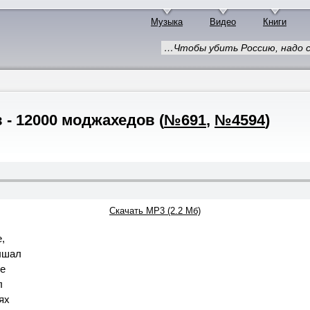
Музыка
Видео
Книги
…Чтобы убить Россию, надо с
 - 12000 моджахедов
(
№691
,
№4594
)
Скачать MP3 (2.2 Мб)
,
ышал
це
л
ях