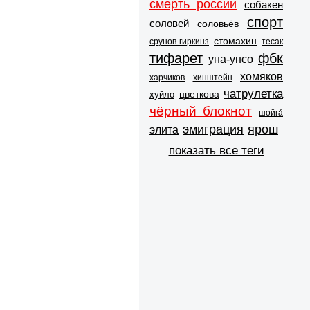
смерть россии
собакен
спорт
соловей
соловьёв
стомахин
срунов-гиркинз
тесак
тифарет
фбк
уна-унсо
хомяков
харчиков
хинштейн
чатрулетка
цветкова
хуйло
чёрный блокнот
шойга́
эмиграция
ярош
элита
показать все теги