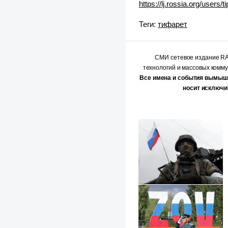
https://lj.rossia.org/users/
Теги:
тифарет
СМИ сетевое издание 
технологий и массовых комм
Все имена и события вымыш
носит исключи