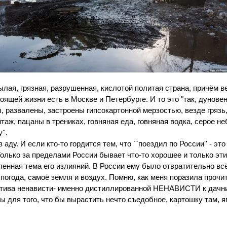
нылая, грязная, разрушенная, кислотой политая страна, причё
щей жизни есть в Москве и Петербурге. И то это "так, дуновен
, развалены, застроены гипсокартонной мерзостью, везде грязь
аж, пацаны в трениках, говняная еда, говняная водка, серое неб
''.
 аду. И если кто-то гордится тем, что ``поездил по России'' - это
 Только за пределами России бывает что-то хорошее и только эт
ленная тема его излияний. В России ему было отвратительно всё,
 погода, самоё земля и воздух. Помню, как меня поразила прочит
ктива ненависти- именно дистиллированной НЕНАВИСТИ к дачни
лы для того, что бы вырастить нечто съедобное, картошку там, я