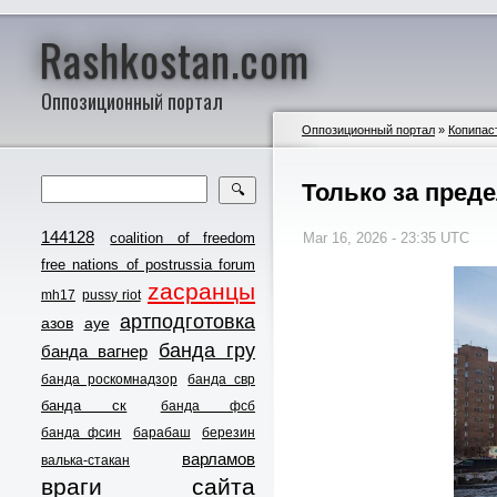
Rashkostan.com
Оппозиционный портал
Оппозиционный портал
»
Копипас
Только за пред
🔍
144128
coalition of freedom
Mar 16, 2026 - 23:35 UTC
free nations of postrussia forum
zасранцы
mh17
pussy riot
артподготовка
азов
ауе
банда гру
банда вагнер
банда роскомнадзор
банда свр
банда ск
банда фсб
банда фсин
барабаш
березин
варламов
валька-стакан
враги сайта