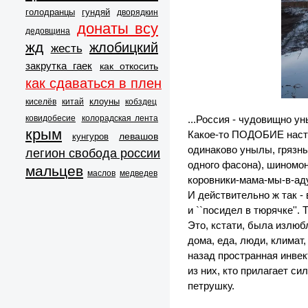
голодранцы
гундяй
дворядкин
донаты всу
дедовщина
жд
жлобицкий
жесть
закрутка гаек
как откосить
как сдаваться в плен
клоуны
киселёв
китай
кобздец
...Россия - чудовищно у
ковидобесие
колорадская лента
крым
Какое-то ПОДОБИЕ настоя
левашов
кунгуров
одинаково унылы, грязны
легион свобода россии
одного фасона), шиномонт
мальцев
маслов
медведев
коровники-мама-мы-в-аду
И действительно ж так - в
и ``посидел в тюрячке''.
Это, кстати, была излюб
дома, еда, люди, климат,
назад пространная инве
из них, кто прилагает си
петрушку.