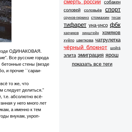
смерть россии
собакен
спорт
соловей
соловьёв
стомахин
срунов-гиркинз
тесак
тифарет
фбк
уна-унсо
хомяков
харчиков
хинштейн
чатрулетка
цветкова
хуйло
чёрный блокнот
шойга́
м везде ОДИНАКОВАЯ.
эмиграция
ярош
элита
ие". Все русские города
показать все теги
, бетонные стены (везде
о, и прочие ``сараи-
 всё то же, что
им следует делиться."
 т.е. абсолютно всё-
анная у него много лет
кам, а именно к тем
годы внукам, укроп-