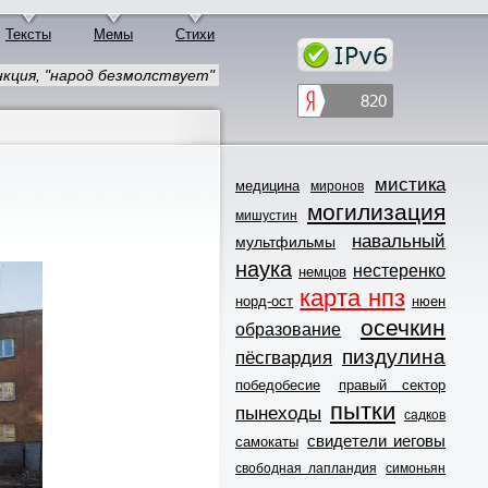
Тексты
Мемы
Стихи
нкция, "народ безмолствует"
мистика
медицина
миронов
могилизация
мишустин
навальный
мультфильмы
наука
нестеренко
немцов
карта нпз
норд-ост
нюен
осечкин
образование
пиздулина
пёсгвардия
победобесие
правый сектор
пытки
пынеходы
садков
свидетели иеговы
самокаты
свободная лапландия
симоньян