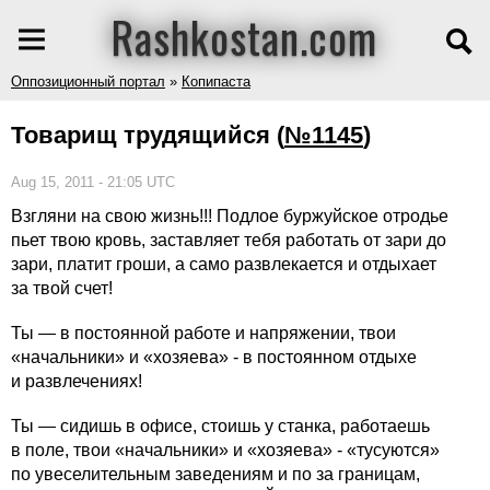
Rashkostan.com
Оппозиционный портал
»
Копипаста
Товарищ трудящийся
(
№1145
)
Aug 15, 2011 - 21:05 UTC
Взгляни на свою жизнь!!! Подлое буржуйское отродье
пьет твою кровь, заставляет тебя работать от зари до
зари, платит гроши, а само развлекается и отдыхает
за твой счет!
Ты — в постоянной работе и напряжении, твои
«начальники» и «хозяева» - в постоянном отдыхе
и развлечениях!
Ты — сидишь в офисе, стоишь у станка, работаешь
в поле, твои «начальники» и «хозяева» - «тусуются»
по увеселительным заведениям и по за границам,