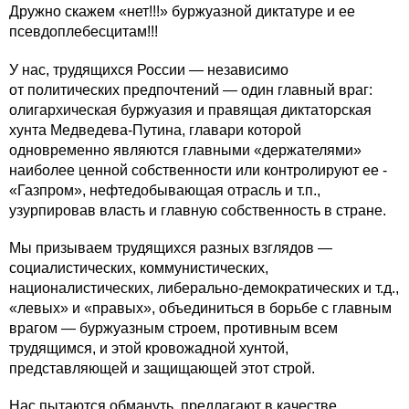
Дружно скажем «нет!!!» буржуазной диктатуре и ее
псевдоплебесцитам!!!
У нас, трудящихся России — независимо
от политических предпочтений — один главный враг:
олигархическая буржуазия и правящая диктаторская
хунта Медведева-Путина, главари которой
одновременно являются главными «держателями»
наиболее ценной собственности или контролируют ее -
«Газпром», нефтедобывающая отрасль и т.п.,
узурпировав власть и главную собственность в стране.
Мы призываем трудящихся разных взглядов —
социалистических, коммунистических,
националистических, либерально-демократических и т.д.,
«левых» и «правых», объединиться в борьбе с главным
врагом — буржуазным строем, противным всем
трудящимся, и этой кровожадной хунтой,
представляющей и защищающей этот строй.
Нас пытаются обмануть, предлагают в качестве