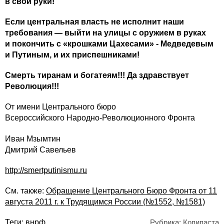
в свои руки!
Если центральная власть не исполнит наши
требования — выйти на улицы с оружием в руках
и покончить с «крошками Цахесами» - Медведевым
и Путиным, и их приспешниками!
Смерть тиранам и богатеям!!! Да здравствует
Революция!!!
От имени Центрального бюро
Всероссийского Народно-Революционного Фронта
Иван Мзымтин
Дмитрий Савельев
http://smertputinismu.ru
См. также:
Обращение Центрального Бюро Фронта от 11
августа 2011 г. к Трудящимся России (№1552, №1581)
Теги:
внрф
Рубрика:
Копипаста