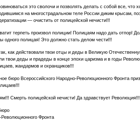
виноваться это сволочи и позволять делать с собой все, что х
дившимся на многострадальном теле России диким крысам, по
дератизации — очистить от полицейской нечисти!!!
ватит терпеть произвол полиции! Полицаям надо дать отпор! До
ы одного полицая! Это должно стать делом чести!!!
так, как действовали твои отцы и деды в Великую Отечественн
ли твои деды и прадеды в конце эпохи царизма и в годы Револ
ицаев, жандармов и охранщиков!!!
ьное бюро Всероссийского Народно-Революционного Фронта при
лицаев!!!
ям!!! Смерть полицейской нечисти! Да здравствует Революция!!!
бюро
-Революционного Фронта