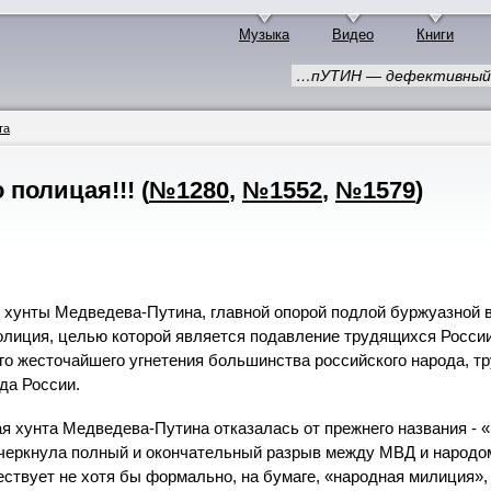
Музыка
Видео
Книги
…пУТИН — дефективный 
та
 полицая!!!
(
№1280
,
№1552
,
№1579
)
 хунты Медведева-Путина, главной опорой подлой буржуазной 
олиция, целью которой является подавление трудящихся Росси
о жесточайшего угнетения большинства российского народа, т
да России.
я хунта Медведева-Путина отказалась от прежнего названия - 
дчеркнула полный и окончательный разрыв между МВД и народо
ествует не хотя бы формально, на бумаге, «народная милиция»,