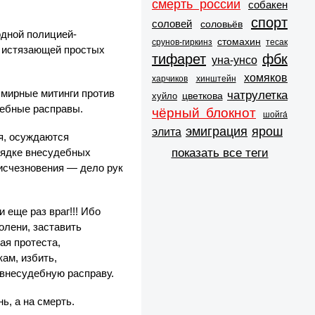
смерть россии
собакен
спорт
соловей
соловьёв
одной полицией-
стомахин
срунов-гиркинз
тесак
и истязающей простых
тифарет
фбк
уна-унсо
хомяков
харчиков
хинштейн
 мирные митинги против
чатрулетка
цветкова
хуйло
дебные расправы.
чёрный блокнот
шойга́
эмиграция
ярош
элита
я, осуждаются
показать все теги
рядке внесудебных
 исчезновения — дело рук
 еще раз враг!!! Ибо
олени, заставить
ая протеста,
ам, избить,
 внесудебную расправу.
ь, а на смерть.