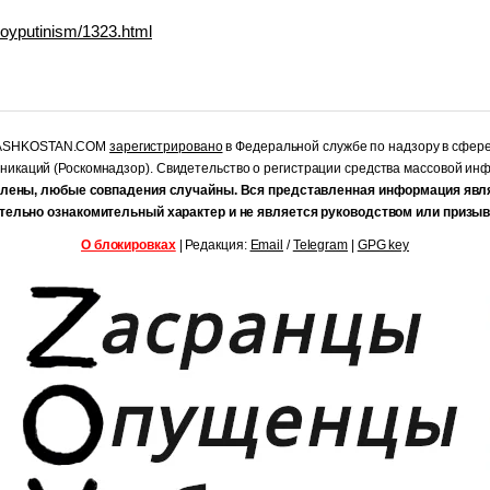
doloyputinism/1323.html
RASHKOSTAN.COM
зарегистрировано
в Федеральной службе по надзору в сфер
уникаций (Роскомнадзор). Свидетельство о регистрации средства массовой и
лены, любые совпадения случайны. Вся представленная информация явл
тельно ознакомительный характер и не является руководством или призыв
О блокировках
| Редакция:
Email
/
Telegram
|
GPG key