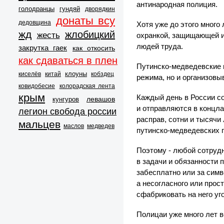
антинародная полиция.
голодранцы
гундяй
дворядкин
донаты всу
дедовщина
Хотя уже до этого много
жд
жлобицкий
жесть
охранкой, защищающей и
людей труда.
закрутка гаек
как откосить
как сдаваться в плен
Путинско-медведевские п
клоуны
киселёв
китай
кобздец
режима, но и организов
ковидобесие
колорадская лента
крым
Каждый день в России со
левашов
кунгуров
и отправляются в концла
легион свобода россии
расправ, сотни и тысячи
мальцев
маслов
медведев
путинско-медведевских 
Поэтому - любой сотрудн
в задачи и обязанности 
забесплатно или за симв
а несогласного или прос
сфабриковать на него уг
Полицаи уже много лет ве