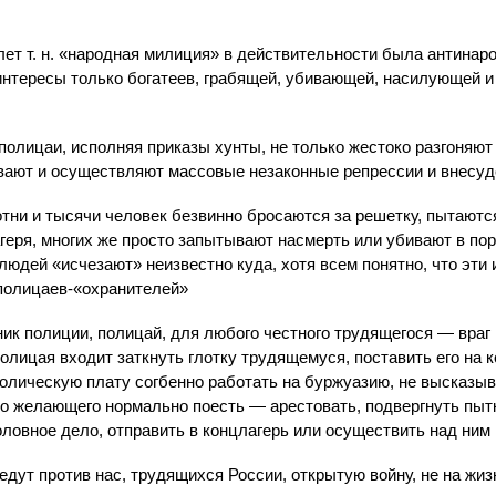
 лет т. н. «народная милиция» в действительности была антинар
нтересы только богатеев, грабящей, убивающей, насилующей 
олицаи, исполняя приказы хунты, не только жестоко разгоняют
ывают и осуществляют массовые незаконные репрессии и внесу
тни и тысячи человек безвинно бросаются за решетку, пытаютс
геря, многих же просто запытывают насмерть или убивают в по
 людей «исчезают» неизвестно куда, хотя всем понятно, что эти
полицаев-«охранителей»
ик полиции, полицай, для любого честного трудящегося — враг и
полицая входит заткнуть глотку трудящемуся, поставить его на к
олическую плату согбенно работать на буржуазию, не высказыв
то желающего нормально поесть — арестовать, подвергнуть пытк
оловное дело, отправить в концлагерь или осуществить над ним
дут против нас, трудящихся России, открытую войну, не на жизн