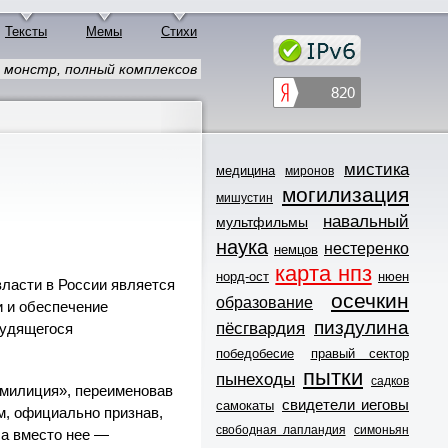
Тексты
Мемы
Стихи
монстр, полный комплексов
мистика
медицина
миронов
могилизация
мишустин
навальный
мультфильмы
наука
нестеренко
немцов
карта нпз
норд-ост
нюен
власти в России является
осечкин
образование
и и обеспечение
пиздулина
пёсгвардия
рудящегося
победобесие
правый сектор
пытки
пынеходы
садков
«милиция», переименовав
свидетели иеговы
самокаты
м, официально признав,
свободная лапландия
симоньян
 а вместо нее —