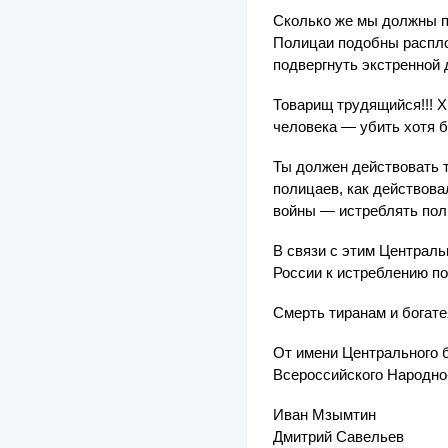
Сколько же мы должны по
Полицаи подобны распло
подвергнуть экстренной 
Товарищ трудящийся!!! Х
человека — убить хотя б
Ты должен действовать 
полицаев, как действова
войны — истреблять пол
В связи с этим Централ
России к истреблению по
Смерть тиранам и богате
От имени Центрального 
Всероссийского Народно
Иван Мзымтин
Дмитрий Савельев