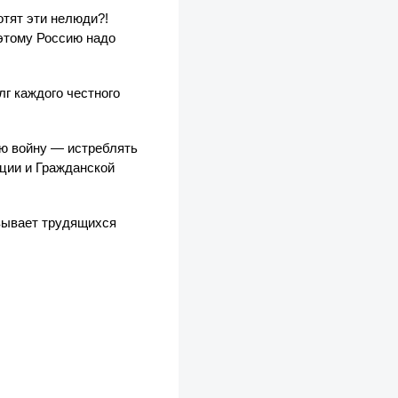
отят эти нелюди?!
этому Россию надо
лг каждого честного
ую войну — истреблять
юции и Гражданской
зывает трудящихся