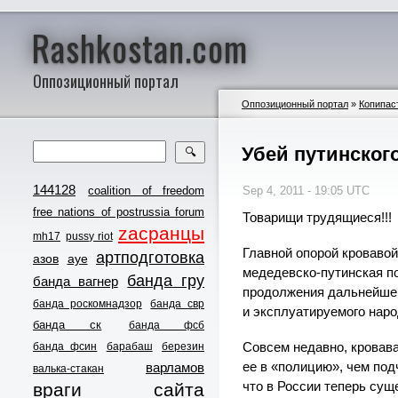
Rashkostan.com
Оппозиционный портал
Оппозиционный портал
»
Копипас
Убей путинского
🔍
144128
coalition of freedom
Sep 4, 2011 - 19:05 UTC
free nations of postrussia forum
Товарищи трудящиеся!!!
zасранцы
mh17
pussy riot
Главной опорой кровавой
артподготовка
азов
ауе
медедевско-путинская п
банда гру
банда вагнер
продолжения дальнейшег
банда роскомнадзор
банда свр
и эксплуатируемого наро
банда ск
банда фсб
Совсем недавно, кровава
банда фсин
барабаш
березин
ее в «полицию», чем по
варламов
валька-стакан
что в России теперь сущ
враги сайта