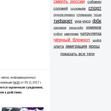
смерть россии
собакен
спорт
соловей
соловьёв
стомахин
срунов-гиркинз
тесак
тифарет
фбк
уна-унсо
хомяков
харчиков
хинштейн
чатрулетка
цветкова
хуйло
чёрный блокнот
шойга́
эмиграция
ярош
элита
показать все теги
е связи, информационных
нформации
№35
от 05.11.2017 г.
яется оценочным суждением,
ом к действию.