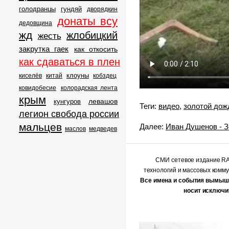
голодранцы
гундяй
дворядкин
донаты всу
дедовщина
жд
жлобицкий
жесть
закрутка гаек
как откосить
как сдаваться в плен
клоуны
киселёв
китай
кобздец
ковидобесие
колорадская лента
крым
левашов
кунгуров
Теги:
видео
,
золотой дож
легион свобода россии
мальцев
Далее:
Иван Душенов - З
маслов
медведев
СМИ сетевое издание 
технологий и массовых комм
Все имена и события вымыш
носит исключи