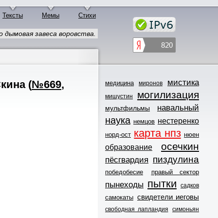
Тексты
Мемы
Стихи
дымовая завеса воровства.
мистика
Cкинa
(
№669
,
медицина
миронов
могилизация
мишустин
навальный
мультфильмы
наука
нестеренко
немцов
карта нпз
норд-ост
нюен
осечкин
образование
пиздулина
пёсгвардия
победобесие
правый сектор
пытки
пынеходы
садков
свидетели иеговы
самокаты
свободная лапландия
симоньян