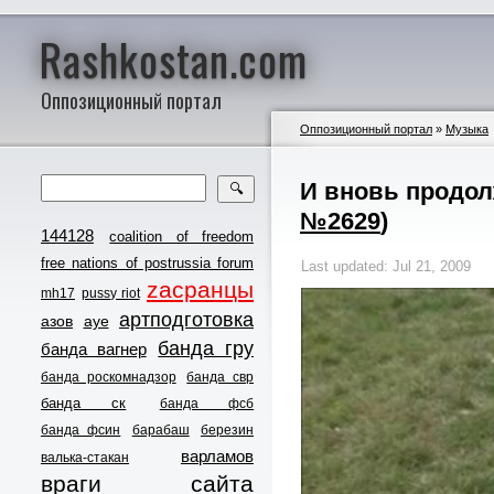
Rashkostan.com
Оппозиционный портал
Оппозиционный портал
»
Музыка
И вновь продол
🔍
№2629
)
144128
coalition of freedom
free nations of postrussia forum
Last updated: Jul 21, 2009
zасранцы
mh17
pussy riot
артподготовка
азов
ауе
банда гру
банда вагнер
банда роскомнадзор
банда свр
банда ск
банда фсб
банда фсин
барабаш
березин
варламов
валька-стакан
враги сайта