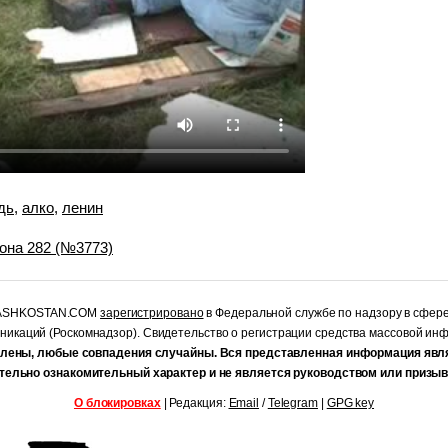
дь
,
алко
,
ленин
она 282 (№3773)
RASHKOSTAN.COM
зарегистрировано
в Федеральной службе по надзору в сфер
уникаций (Роскомнадзор). Свидетельство о регистрации средства массовой и
лены, любые совпадения случайны. Вся представленная информация явл
тельно ознакомительный характер и не является руководством или призыв
О блокировках
| Редакция:
Email
/
Telegram
|
GPG key