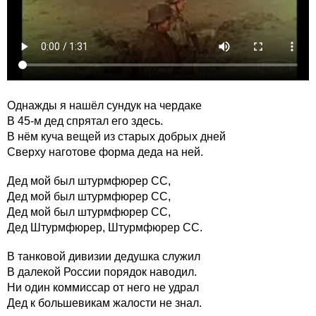
Однажды я нашёл сундук на чердаке
В 45-м дед спрятал его здесь.
В нём куча вещей из старых добрых дней
Cверху наготове форма деда на ней.
Дед мой был штурмфюрер CC,
Дед мой был штурмфюрер CC,
Дед мой был штурмфюрер CC,
Дед Штурмфюрер, Штурмфюрер CC.
В танковой дивизии дедушка служил
В далекой России порядок наводил.
Ни один коммиссар от него не удрал
Дед к большевикам жалости не знал.