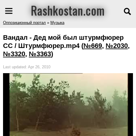
Rashkostan.com
Оппозиционный портал
»
Музыка
Вандал - Дед мой был штурмфюрер
СС / Штурмфюрер.mp4
(
№669
,
№2030
,
№3320
,
№3363
)
Last updated: Apr 26, 2010