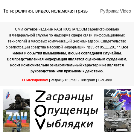
Теги:
религия
,
видео
,
исламская грязь
Рубрика:
Video
СМИ сетевое издание RASHKOSTAN.COM
зарегистрировано
в Федеральной службе по надзору в сфере связи, информационных
технологий и массовых коммуникаций (Роскомнадзор). Свидетельство
о регистрации средства массовой информации
№35
от 05.11.2017 г.
Все
имена и события вымышлены, любые совпадения случайны.
Вся представленная информация является оценочным суждением,
носит исключительно ознакомительный характер и не является
руководством или призывом к действию.
О блокировках
| Редакция:
Email
/
Telegram
|
GPG key