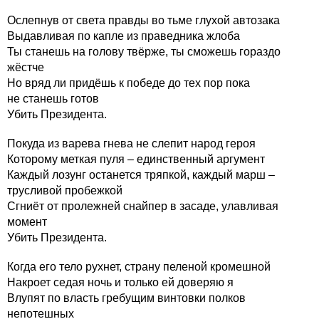
Ослепнув от света правды во тьме глухой автозака
Выдавливая по капле из праведника жлоба
Ты станешь на голову твёрже, ты сможешь гораздо
жёстче
Но вряд ли придёшь к победе до тех пор пока
не станешь готов
Убить Президента.
Покуда из варева гнева не слепит народ героя
Которому меткая пуля – единственный аргумент
Каждый лозунг останется тряпкой, каждый марш –
трусливой пробежкой
Сгниёт от пролежней снайпер в засаде, улавливая
момент
Убить Президента.
Когда его тело рухнет, страну пеленой кромешной
Накроет седая ночь и только ей доверяю я
Влупят по власть гребущим винтовки полков
непотешных