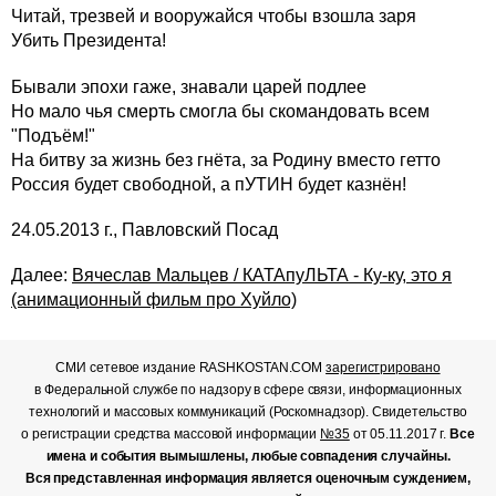
Читай, трезвей и вооружайся чтобы взошла заря
Убить Президента!
Бывали эпохи гаже, знавали царей подлее
Но мало чья смерть смогла бы скомандовать всем
"Подъём!"
На битву за жизнь без гнёта, за Родину вместо гетто
Россия будет свободной, а пУТИН будет казнён!
24.05.2013 г., Павловский Посад
Далее:
Вячеслав Мальцев / КАТАпуЛЬТА - Ку-ку, это я
(анимационный фильм про Хуйло)
СМИ сетевое издание RASHKOSTAN.COM
зарегистрировано
в Федеральной службе по надзору в сфере связи, информационных
технологий и массовых коммуникаций (Роскомнадзор). Свидетельство
о регистрации средства массовой информации
№35
от 05.11.2017 г.
Все
имена и события вымышлены, любые совпадения случайны.
Вся представленная информация является оценочным суждением,