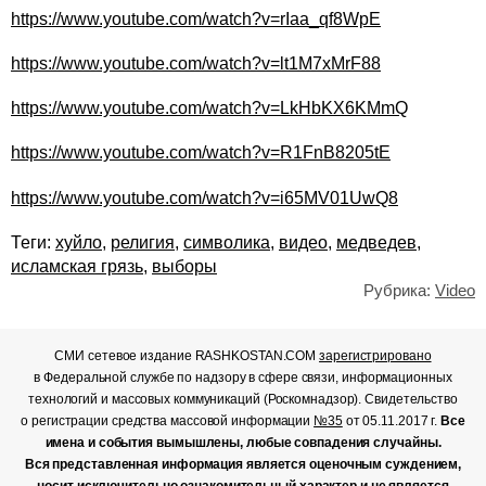
https://www.youtube.com/watch?v=rIaa_qf8WpE
https://www.youtube.com/watch?v=lt1M7xMrF88
https://www.youtube.com/watch?v=LkHbKX6KMmQ
https://www.youtube.com/watch?v=R1FnB8205tE
https://www.youtube.com/watch?v=i65MV01UwQ8
Теги:
хуйло
,
религия
,
символика
,
видео
,
медведев
,
исламская грязь
,
выборы
Рубрика:
Video
СМИ сетевое издание RASHKOSTAN.COM
зарегистрировано
в Федеральной службе по надзору в сфере связи, информационных
технологий и массовых коммуникаций (Роскомнадзор). Свидетельство
о регистрации средства массовой информации
№35
от 05.11.2017 г.
Все
имена и события вымышлены, любые совпадения случайны.
Вся представленная информация является оценочным суждением,