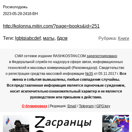
Росмолодежь
2023-05-29-2418-ВН
http://kolonna.mitin.com/?page=books&id=251
Теги:
lgbtqiabcdef
,
маты
,
бдсм
Рубрика:
Книги
СМИ сетевое издание RASHKOSTAN.COM
зарегистрировано
в Федеральной службе по надзору в сфере связи, информационных
технологий и массовых коммуникаций (Роскомнадзор). Свидетельство
о регистрации средства массовой информации
№35
от 05.11.2017 г.
Все
имена и события вымышлены, любые совпадения случайны.
Вся представленная информация является оценочным суждением,
носит исключительно ознакомительный характер и не является
руководством или призывом к действию.
О блокировках
| Редакция:
Email
/
Telegram
|
GPG key