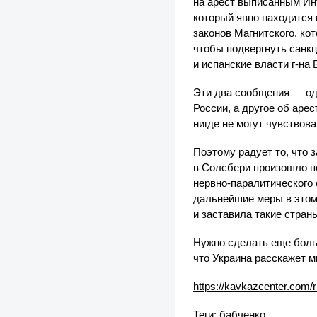
на арест выписанным Ин
который явно находится
законов Магнитского, ко
чтобы подвергнуть санкц
и испанские власти г-на
Эти два сообщения — од
России, а другое об арес
нигде не могут чувствова
Поэтому радует то, что 
в Солсбери произошло п
нервно-паралитического
дальнейшие меры в этом
и заставила такие стран
Нужно сделать еще боль
что Украина расскажет м
https://kavkazcenter.com/
Теги:
бабченко