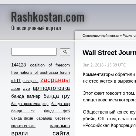
Rashkostan.com
Оппозиционный портал
Оппозиционный портал
»
Расистс
Wall Street Jou
🔍
144128
coalition of freedom
Jun 2, 2018 - 13:38 UTC
free nations of postrussia forum
Комментаторы обратили в
zасранцы
не стесняется в выражен
mh17
pussy riot
артподготовка
азов
ауе
Этот факт говорит о том
банда гру
банда вагнер
олицетворением которог
банда роскомнадзор
банда свр
банда ск
банда фсб
Общественный консенсус
убийц. Об этом, в частно
банда фсин
барабаш
березин
«Российская Корпорация 
варламов
валька-стакан
враги сайта