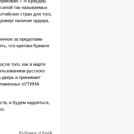
рикован. Г-н Браудер,
 силой так называемых
лтийских стран для того,
роверг наличие ордера,
шенное за пределами
ять, что критики Кремля
сле того, как в марте
ользованием русского
 дверь и принимает
иближенных пУТИНА
тв, и будем надеяться,
ко.
Рубрика:
rUϟϟIA