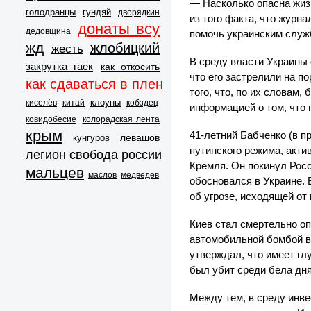
— Насколько опасна жиз
голодранцы
гундяй
дворядкин
из того факта, что журн
донаты всу
дедовщина
помочь украинским служ
жд
жлобицкий
жесть
В среду власти Украины 
закрутка гаек
как откосить
что его застрелили на п
как сдаваться в плен
того, что, по их словам
клоуны
киселёв
китай
кобздец
информацией о том, что 
ковидобесие
колорадская лента
крым
41-летний Бабченко (в п
левашов
кунгуров
путинского режима, акти
легион свобода россии
Кремля. Он покинул Росс
мальцев
маслов
медведев
обосновался в Украине. 
об угрозе, исходящей от
Киев стал смертельно о
автомобильной бомбой в 
утверждал, что имеет гл
был убит среди бела дня
Между тем, в среду инв