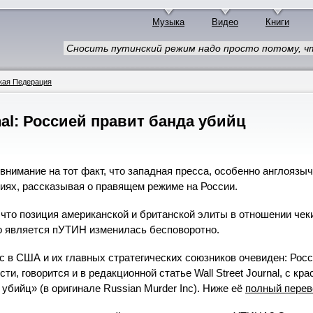
Музыка
Видео
Книги
Сносить путинский режим надо просто потому, ч
кая Педерация
rnal: Россией правит банда убийц
нимание на тот факт, что западная пресса, особенно англоязы
иях, рассказывая о правящем режиме на России.
, что позиция американской и британской элиты в отношении чек
о является пУТИН изменилась бесповоротно.
 в США и их главных стратегических союзников очевиден: Рос
сти, говорится и в редакционной статье Wall Street Journal, с к
убийц» (в оригинале Russian Murder Inc). Ниже её
полный перев