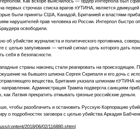
терполом. Как вскоре выяснилось — ордер Интерпола был сфаб
 на первых строчках списка врагов пУТИНА, является движущей
торые были приняты США, Канадой, Британией и властями приба
иям нарушителей прав человека из России. Интерпол быстро оп
 Браудера освободили.
но об убийстве журналиста и политического противника, совер
те с целью запугивания — четкий сигнал цель которого дать пон
ть себя в безопасности.
западные страны наконец стали реагировать на происходящее. По
окушение на бывшего шпиона Сергея Скрипаля и его дочь с исп
 отравляющего вещества, Британия указала шпионам пУТИНА на
 направлении. Администрация Трампа подвергла санкциям пр
ы, как Латвия прекратить отмывать грязные российские деньги.
ше, чтобы разоблачить и остановить Русскую Корпорацию убийс
иру о подробностях заговора с целью убийства Аркадия Бабчен
russ/content/2018/06/02/116880.shtml