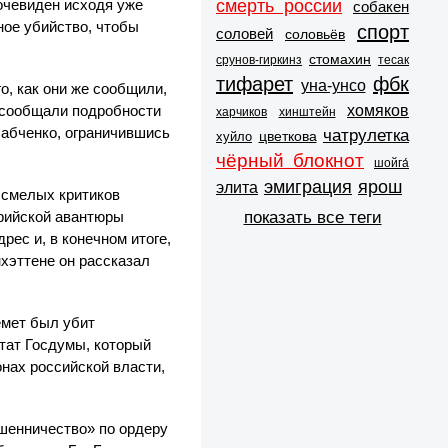
смерть россии
очевиден исходя уже
собакен
ное убийство, чтобы
спорт
соловей
соловьёв
стомахин
срунов-гиркинз
тесак
тифарет
фбк
уна-унсо
о, как они же сообщили,
хомяков
е сообщали подробности
харчиков
хинштейн
Бабченко, ограничившись
чатрулетка
цветкова
хуйло
чёрный блокнот
шойга́
эмиграция
ярош
элита
 смелых критиков
показать все теги
ирийской авантюры
рес и, в конечном итоге,
хэттене он рассказал
емет был убит
утат Госдумы, который
нах российской власти,
шенничество» по ордеру