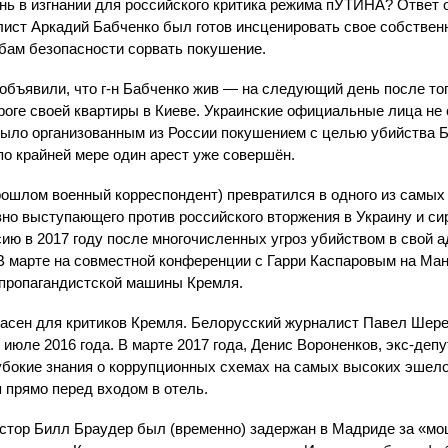
нь в изгнании для российского критика режима пУТИНА? Ответ 
алист Аркадий Бабченко был готов инсценировать свое собствен
бам безопасности сорвать покушение.
объявили, что г-н Бабченко жив — на следующий день после тог
ороге своей квартиры в Киеве. Украинские официальные лица н
, было организованным из России покушением с целью убийства 
по крайней мере один арест уже совершён.
рошлом военный корреспондент) превратился в одного из самых
вно выступающего против российского вторжения в Украину и с
ию в 2017 году после многочисленных угроз убийством в свой ад
В марте на совместной конференции с Гарри Каспаровым на Ман
 пропагандистской машины Кремля.
пасен для критиков Кремля. Белорусский журналист Павел Шер
июле 2016 года. В марте 2017 года, Денис Вороненков, экс-деп
убокие знания о коррупционных схемах на самых высоких эшело
 прямо перед входом в отель.
естор Билл Браудер был (временно) задержан в Мадриде за «мо