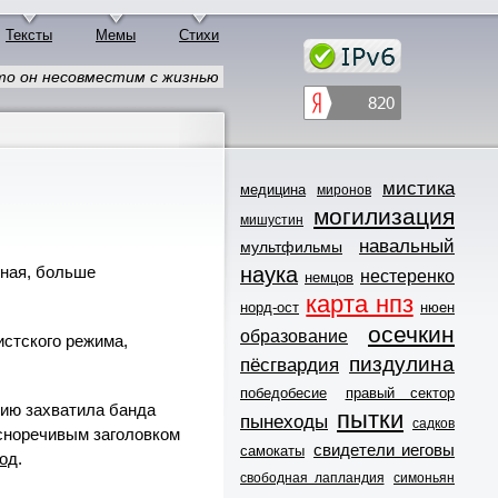
Тексты
Мемы
Стихи
то он несовместим с жизнью
мистика
медицина
миронов
могилизация
мишустин
навальный
мультфильмы
наука
чная, больше
нестеренко
немцов
карта нпз
норд-ост
нюен
осечкин
образование
истского режима,
пиздулина
пёсгвардия
победобесие
правый сектор
сию захватила банда
пытки
пынеходы
садков
расноречивым заголовком
свидетели иеговы
самокаты
од
.
свободная лапландия
симоньян