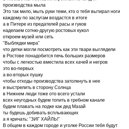
производства мыла
Это так мило, мыть руки теми, кто о тебя вытирал ноги
каждому по заслугам воздастся в итоге
а в Питере из предателей расы и гуков
наделаем сотню-другую ростовых кукол
откроем музей или сеть
"Выблядки мира"
что детки могли посмотреть как эти твари выглядели
в Ростове понадобится печь больших размеров
чтобы с легкостью вместила всех хачей и негров
это во-первых
а во-вторых пушку
чтобы отходы производства затолкнуть в нее
и выстрелить в сторону Солнца
в Нижнем люди тоже ото всего устали
всех неугодных будем топить в гребном канале
будем плавать на лодке как дед Мазай
ты будешь добивать всплывающих
а я кричать: "ЗИГ ХАЙЛЬ!"
В общем в каждом городе и уголке России тебя будут