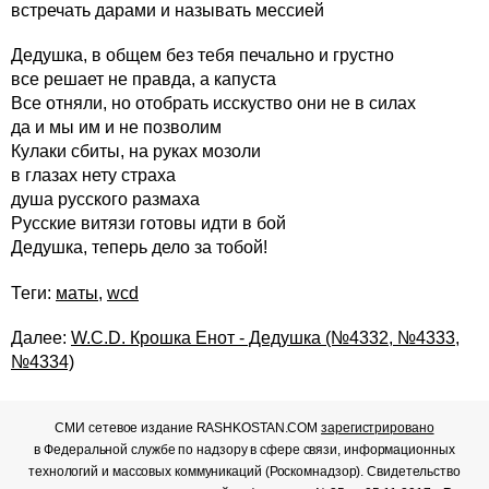
встречать дарами и называть мессией
Дедушка, в общем без тебя печально и грустно
все решает не правда, а капуста
Все отняли, но отобрать исскуство они не в силах
да и мы им и не позволим
Кулаки сбиты, на руках мозоли
в глазах нету страха
душа русского размаха
Русские витязи готовы идти в бой
Дедушка, теперь дело за тобой!
Теги:
маты
,
wcd
Далее:
W.C.D. Крошка Енот - Дедушка (№4332, №4333,
№4334)
СМИ сетевое издание RASHKOSTAN.COM
зарегистрировано
в Федеральной службе по надзору в сфере связи, информационных
технологий и массовых коммуникаций (Роскомнадзор). Свидетельство