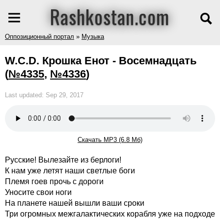
Rashkostan.com
Оппозиционный портал
»
Музыка
W.C.D. Крошка Енот - Восемнадцать
(
№4335
,
№4336
)
Last updated: Sep 29, 2017
Скачать MP3 (6.8 Мб)
Русские! Вылезайте из берлоги!
К нам уже летят наши светлые боги
Племя гоев прочь с дороги
Уносите свои ноги
На планете нашей вышли ваши сроки
Три огромных межгалактических корабля уже на подходе