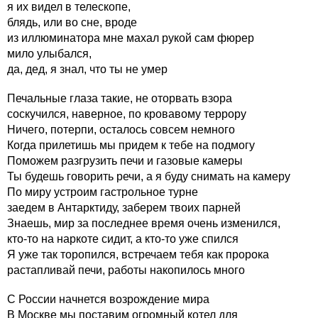
я их видел в телескопе,
блядь, или во сне, вроде
из иллюминатора мне махал рукой сам фюрер
мило улыбался,
да, дед, я знал, что ты не умер
Печальные глаза такие, не оторвать взора
соскучился, наверное, по кровавому террору
Ничего, потерпи, осталось совсем немного
Когда прилетишь мы придем к тебе на подмогу
Поможем разгрузить печи и газовые камеры
Ты будешь говорить речи, а я буду снимать на камеру
По миру устроим гастрольное турне
заедем в Антарктиду, заберем твоих парней
Знаешь, мир за последнее время очень изменился,
кто-то на наркоте сидит, а кто-то уже спился
Я уже так торопился, встречаем тебя как пророка
растапливай печи, работы накопилось много
С России начнется возрождение мира
В Москве мы поставим огромный котел для