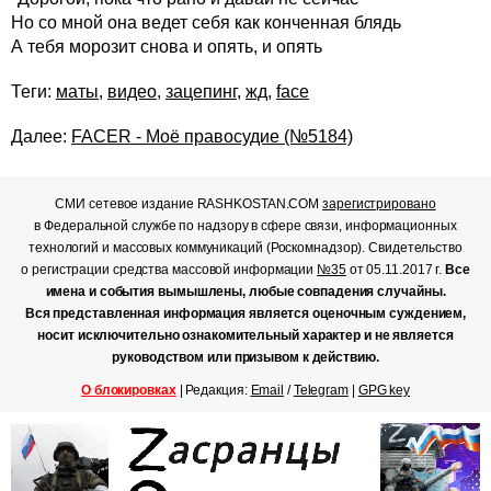
Но со мной она ведет себя как конченная блядь
А тебя морозит снова и опять, и опять
Теги:
маты
,
видео
,
зацепинг
,
жд
,
face
Далее:
FACER - Моё правосудие (№5184)
СМИ сетевое издание RASHKOSTAN.COM
зарегистрировано
в Федеральной службе по надзору в сфере связи, информационных
технологий и массовых коммуникаций (Роскомнадзор). Свидетельство
о регистрации средства массовой информации
№35
от 05.11.2017 г.
Все
имена и события вымышлены, любые совпадения случайны.
Вся представленная информация является оценочным суждением,
носит исключительно ознакомительный характер и не является
руководством или призывом к действию.
О блокировках
| Редакция:
Email
/
Telegram
|
GPG key