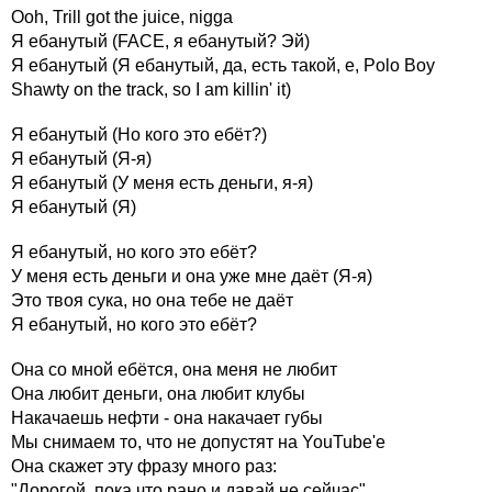
Ooh, Trill got the juice, nigga
Я ебанутый (FACE, я ебанутый? Эй)
Я ебанутый (Я ебанутый, да, есть такой, е, Polo Boy
Shawty on the track, so I am killin' it)
Я ебанутый (Но кого это ебёт?)
Я ебанутый (Я-я)
Я ебанутый (У меня есть деньги, я-я)
Я ебанутый (Я)
Я ебанутый, но кого это ебёт?
У меня есть деньги и она уже мне даёт (Я-я)
Это твоя сука, но она тебе не даёт
Я ебанутый, но кого это ебёт?
Она со мной ебётся, она меня не любит
Она любит деньги, она любит клубы
Накачаешь нефти - она накачает губы
Мы снимаем то, что не допустят на YouTube'е
Она скажет эту фразу много раз:
"Дорогой, пока что рано и давай не сейчас"