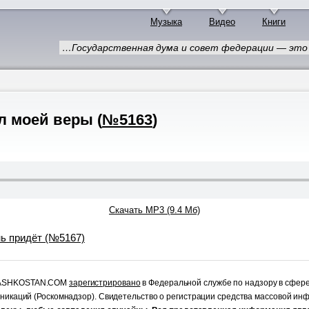
Музыка
Видео
Книги
…Государственная дума и совет федерации — это
ол моей веры
(
№5163
)
Скачать MP3 (9.4 Мб)
нь придёт (№5167)
RASHKOSTAN.COM
зарегистрировано
в Федеральной службе по надзору в сфер
уникаций (Роскомнадзор). Свидетельство о регистрации средства массовой и