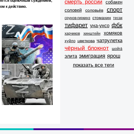
яется оценочным суждением,
смерть россии
собакен
ом к действию.
спорт
соловей
соловьёв
стомахин
срунов-гиркинз
тесак
тифарет
фбк
уна-унсо
хомяков
харчиков
хинштейн
чатрулетка
цветкова
хуйло
чёрный блокнот
шойга́
эмиграция
ярош
элита
показать все теги