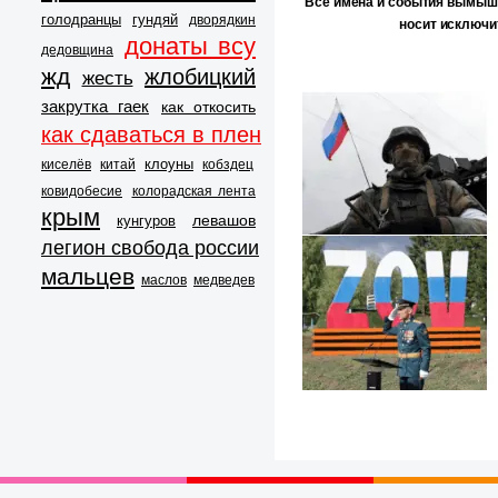
Все имена и события вымыш
голодранцы
гундяй
дворядкин
носит исключи
донаты всу
дедовщина
жд
жлобицкий
жесть
закрутка гаек
как откосить
как сдаваться в плен
клоуны
киселёв
китай
кобздец
ковидобесие
колорадская лента
крым
левашов
кунгуров
легион свобода россии
мальцев
маслов
медведев