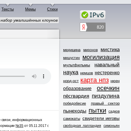
Тексты
Мемы
Стихи
 набор умалишённых клоунов
мистика
медицина
миронов
могилизация
мишустин
навальный
мультфильмы
наука
нестеренко
немцов
карта нпз
норд-ост
нюен
осечкин
образование
пиздулина
пёсгвардия
победобесие
правый сектор
пытки
пынеходы
садков
свидетели иеговы
самокаты
е связи, информационных
свободная лапландия
симоньян
нформации
№35
от 05.11.2017 г.