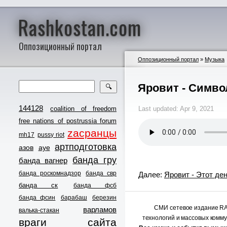
Rashkostan.com
Оппозиционный портал
Оппозиционный портал
»
Музыка
Яровит - Симв
🔍
144128
coalition of freedom
Last updated: Apr 9, 2021
free nations of postrussia forum
zасранцы
mh17
pussy riot
артподготовка
азов
ауе
банда гру
банда вагнер
банда роскомнадзор
банда свр
Далее:
Яровит - Этот де
банда ск
банда фсб
банда фсин
барабаш
березин
СМИ сетевое издание 
варламов
валька-стакан
технологий и массовых комм
враги сайта