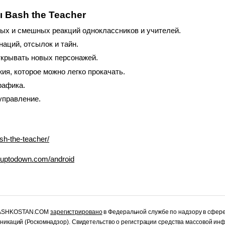
 Bash the Teacher
ых и смешных реакций одноклассников и учителей.
аций, отсылок и тайн.
ткрывать новых персонажей.
я, которое можно легко прокачать.
рафика.
управление.
sh-the-teacher/
u.uptodown.com/android
RASHKOSTAN.COM
зарегистрировано
в Федеральной службе по надзору в сфер
уникаций (Роскомнадзор). Свидетельство о регистрации средства массовой и