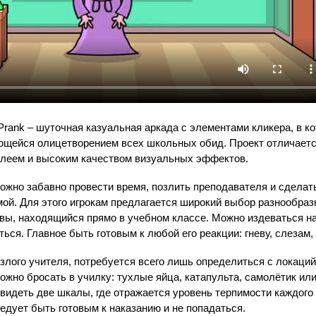
l Prank – шуточная казуальная аркада с элементами кликера, в к
ющейся олицетворением всех школьных обид. Проект отличает
леем и высоким качеством визуальных эффектов.
 можно забавно провести время, позлить преподавателя и сделат
мой. Для этого игрокам предлагается широкий выбор разнообра
вы, находящийся прямо в учебном классе. Можно издеваться на
ться. Главное быть готовым к любой его реакции: гневу, слезам,
 злого учителя, потребуется всего лишь определиться с локаций
ожно бросать в училку: тухлые яйца, катапульта, самолётик ил
увидеть две шкалы, где отражается уровень терпимости каждого
ледует быть готовым к наказанию и не попадаться.