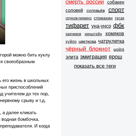
смерть россии
собакен
спорт
соловей
соловьёв
стомахин
срунов-гиркинз
тесак
тифарет
фбк
уна-унсо
хомяков
харчиков
хинштейн
чатрулетка
цветкова
хуйло
чёрный блокнот
шойга́
оторой можно бить куклу
эмиграция
ярош
элита
ся своеобразным
показать все теги
ь его жизнь в школьных
зных приспособлений
д учителем до тех пор,
 нервному срыву и т.д.
, а далее кликать
и водная бомбочка.
 преподавателя. И когда