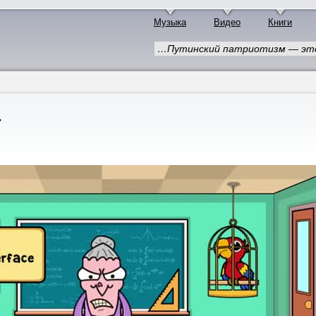
Музыка
Видео
Книги
…Путинский патриотизм — это 
r