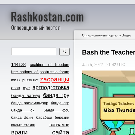
Rashkostan.com
Оппозиционный портал
Оппозиционный портал
»
Видео
Bash the Teache
🔍
144128
coalition of freedom
Jan 5, 2022 - 21:42 UTC
free nations of postrussia forum
zасранцы
mh17
pussy riot
артподготовка
азов
ауе
банда гру
банда вагнер
банда роскомнадзор
банда свр
банда ск
банда фсб
банда фсин
барабаш
березин
варламов
валька-стакан
враги сайта