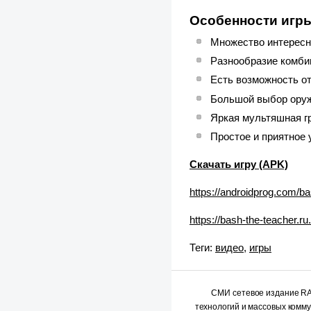
Особенности игры
Множество интересн
Разнообразие комбин
Есть возможность о
Большой выбор оружи
Яркая мультяшная г
Простое и приятное 
Скачать игру (APK)
https://androidprog.com/ba
https://bash-the-teacher.r
Теги:
видео
,
игры
СМИ сетевое издание 
технологий и массовых комм