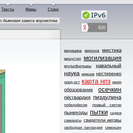
Тексты
Мемы
Стихи
дымовая завеса воровства.
мистика
медицина
миронов
могилизация
мишустин
навальный
мультфильмы
наука
нестеренко
немцов
карта нпз
норд-ост
нюен
осечкин
образование
пиздулина
пёсгвардия
победобесие
правый сектор
пытки
пынеходы
садков
свидетели иеговы
самокаты
свободная лапландия
симоньян