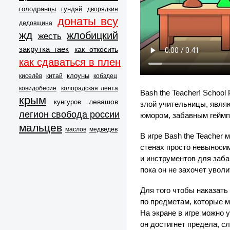
голодранцы
гундяй
дворядкин
донаты всу
дедовщина
жд
жлобицкий
жесть
закрутка гаек
как откосить
как сдаваться в плен
клоуны
киселёв
китай
кобздец
ковидобесие
колорадская лента
Bash the Teacher! Schoo
крым
левашов
кунгуров
злой учительницы, явля
легион свобода россии
юмором, забавным геймп
мальцев
маслов
медведев
В игре Bash the Teacher
стенах просто невыноси
и инструментов для заба
пока он не захочет уволи
Для того чтобы наказать
по предметам, которые м
На экране в игре можно 
он достигнет предела, с