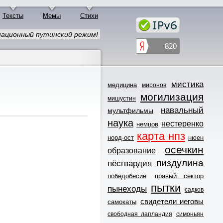
Тексты
Мемы
Стихи
ационный путинский режим!
мистика
медицина
миронов
могилизация
мишустин
навальный
мультфильмы
наука
нестеренко
немцов
карта нпз
норд-ост
нюен
осечкин
образование
пиздулина
пёсгвардия
победобесие
правый сектор
пытки
пынеходы
садков
свидетели иеговы
самокаты
свободная лапландия
симоньян