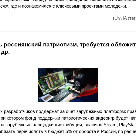
неж
», где и познакомился с ключевыми проектами молодежи.
rUϟϟIA
(тег
 россиянский патриотизм, требуется обложит
 др.
х разработчиков поддержат за счет зарубежных платформ: пра
при котором фонд поддержки патриотических видеоигр будет нап
на зарубежные площадки дистрибуции, включая Steam, PlayStati
 обязать перечислять в бюджет 5% от оборота в России, по расч