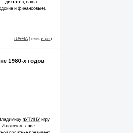
ы — диктатор, ваша
юдские и финансовые),
rUϟϟIA
(теги:
игры
)
не 1980-х годов
 Владимиру
пУТИНУ
игру
 И показал главе
жной политике президент