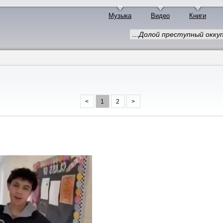
Музыка
Видео
Книги
…Долой преступный оккуп
<
1
2
>