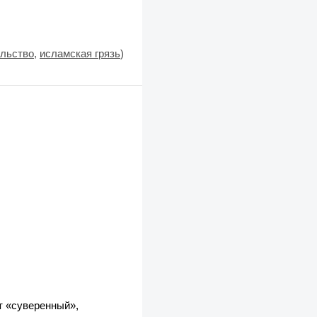
ульство
,
исламская грязь
)
т «суверенный»,