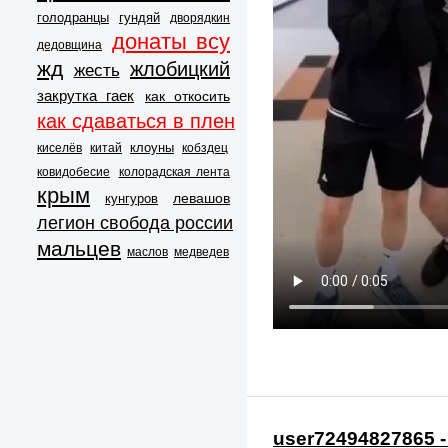
голодранцы
гундяй
дворядкин
донаты всу
дедовщина
жд
жлобицкий
жесть
закрутка гаек
как откосить
как сдаваться в плен
клоуны
киселёв
китай
кобздец
ковидобесие
колорадская лента
крым
левашов
кунгуров
легион свобода россии
мальцев
маслов
медведев
user72494827865 -