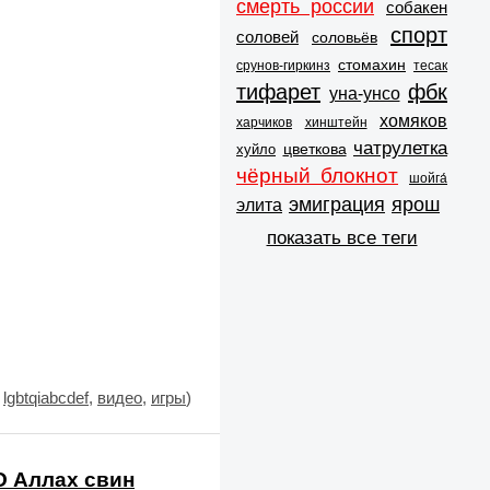
смерть россии
собакен
спорт
соловей
соловьёв
стомахин
срунов-гиркинз
тесак
тифарет
фбк
уна-унсо
хомяков
харчиков
хинштейн
чатрулетка
цветкова
хуйло
чёрный блокнот
шойга́
эмиграция
ярош
элита
показать все теги
:
lgbtqiabcdef
,
видео
,
игры
)
 О Аллах свин