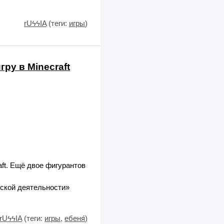
rUϟϟIA
(теги:
игры
)
ру в Minecraft
aft. Ещё двое фигурантов
ской деятельности»
rUϟϟIA
(теги:
игры
,
ебеня́
)