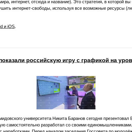
ира, интернет, отсюда и название). Это стратегия, в которой в
ушить интернет-свободы, используя все возможные ресурсы (л
d и iOS
.
оказали российскую игру с графикой на уров
мидовского университета Никита Баранов сегодня презентовал
орую самостоятельно разработал со своими единомышленниками.
 с наработками. Перед началом заседания Госсовета по молодё