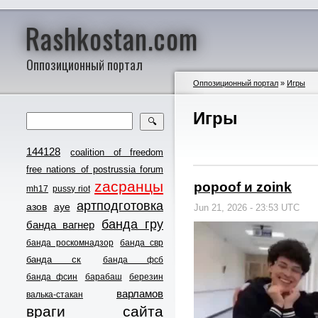
Rashkostan.com
Оппозиционный портал
Оппозиционный портал
»
Игры
Игры
🔍
144128
coalition of freedom
free nations of postrussia forum
zасранцы
popoof и zoink
mh17
pussy riot
артподготовка
азов
ауе
Jun 21, 2026 - 23:53 UTC
банда гру
банда вагнер
банда роскомнадзор
банда свр
банда ск
банда фсб
банда фсин
барабаш
березин
варламов
валька-стакан
враги сайта