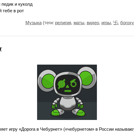
 педик и куколд
 тебе в рот
Музыка
(теги:
религия
,
маты
,
видео
,
игры
,
卐
,
богох
т
яет игру «Дорога в Чебурнет» («чебурнетом» в России называю