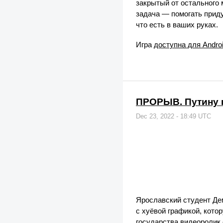
закрытый от остального м
задача — помогать прид
что есть в ваших руках.
Игра
доступна для Androi
ПРОРЫВ. Путину п
Dec 23, 2022 - 18:49 UTC
Ярославский студент Де
с хуёвой графикой, кот
государства видеоролик