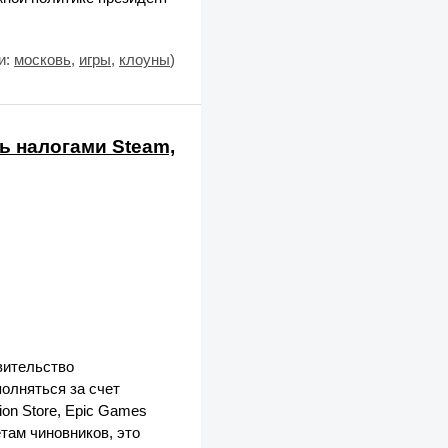
и:
московь
,
игры
,
клоуны
)
ь налогами Steam,
вительство
олняться за счет
on Store, Epic Games
етам чиновников, это