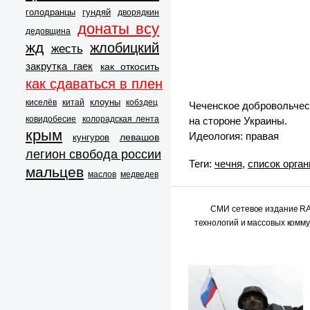
голодранцы
гундяй
дворядкин
донаты всу
дедовщина
жд
жлобицкий
жесть
закрутка гаек
как откосить
как сдаваться в плен
клоуны
киселёв
китай
кобздец
Чеченское добровольчес
ковидобесие
колорадская лента
на стороне Украины.
крым
Идеология: правая
левашов
кунгуров
легион свобода россии
Теги:
чечня
,
список орга
мальцев
маслов
медведев
СМИ сетевое издание 
технологий и массовых комм