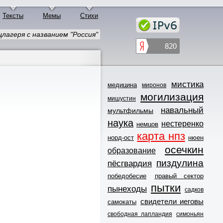
Тексты
Мемы
Стихи
лагеря с названием "Россия"
мистика
медицина
миронов
могилизация
мишустин
навальный
мультфильмы
наука
нестеренко
немцов
карта нпз
норд-ост
нюен
осечкин
образование
пиздулина
пёсгвардия
победобесие
правый сектор
пытки
пынеходы
садков
свидетели иеговы
самокаты
свободная лапландия
симоньян