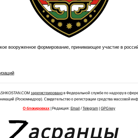
кое вооруженное формирование, принимающее участие в россий
низаций
RASHKOSTAN.COM
зарегистрировано
в Федеральной службе по надзору в сфер
уникаций (Роскомнадзор). Свидетельство о регистрации средства массовой и
О блокировках
| Редакция:
Email
/
Telegram
|
GPG key