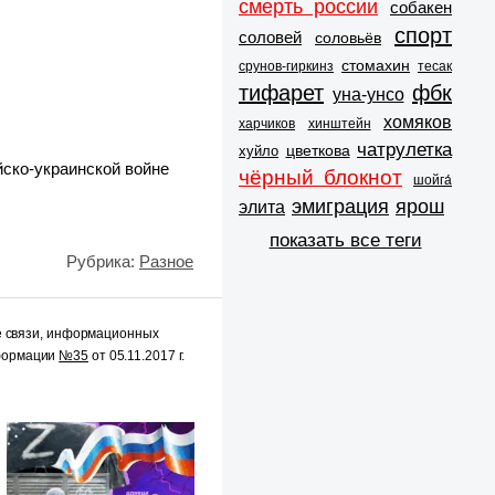
смерть россии
собакен
спорт
соловей
соловьёв
стомахин
срунов-гиркинз
тесак
тифарет
фбк
уна-унсо
хомяков
харчиков
хинштейн
чатрулетка
цветкова
хуйло
ско-украинской войне
чёрный блокнот
шойга́
эмиграция
ярош
элита
показать все теги
Рубрика:
Разное
е связи, информационных
нформации
№35
от 05.11.2017 г.