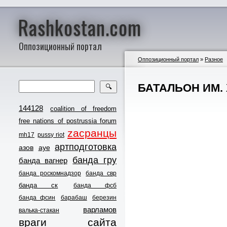
Rashkostan.com
Оппозиционный портал
Оппозиционный портал
»
Разное
БАТАЛЬОН ИМ.
🔍
144128
coalition of freedom
free nations of postrussia forum
zасранцы
mh17
pussy riot
артподготовка
азов
ауе
банда гру
банда вагнер
банда роскомнадзор
банда свр
банда ск
банда фсб
банда фсин
барабаш
березин
варламов
валька-стакан
враги сайта