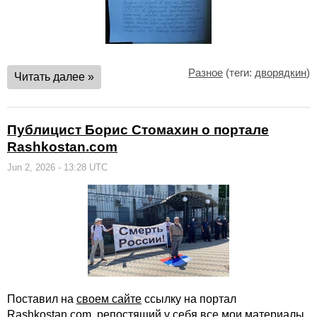
Разное
(теги:
дворядкин
)
Читать далее »
Публицист Борис Стомахин о портале
Rashkostan.com
Jun 2, 2026 - 13:28 UTC
Поставил на
своем сайте
ссылку на портал
Rashkostan.com
, репостящий у себя все мои материалы.