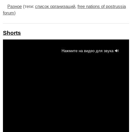
Разное
(теги:
список организаций
,
free nations of postrussia
forum
)
Shorts
Нажмите на видео для звука 🔊