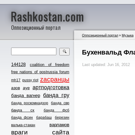
Rashkostan.com
Оппозиционный портал
Оппозиционный портал
»
Музыка
Бухенвальд Фла
🔍
144128
coalition of freedom
Last updated: Jun 16, 2012
free nations of postrussia forum
zасранцы
mh17
pussy riot
артподготовка
азов
ауе
банда гру
банда вагнер
банда роскомнадзор
банда свр
банда ск
банда фсб
банда фсин
барабаш
березин
варламов
валька-стакан
враги сайта