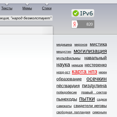
Тексты
Мемы
Стихи
нкция, "народ безмолствует"
мистика
медицина
миронов
могилизация
мишустин
навальный
мультфильмы
наука
нестеренко
немцов
карта нпз
норд-ост
нюен
осечкин
образование
пиздулина
пёсгвардия
победобесие
правый сектор
пытки
пынеходы
садков
свидетели иеговы
самокаты
свободная лапландия
симоньян