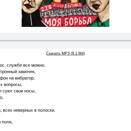
Скачать MP3 (8.1 Мб)
гос. службе все можно.
ктронный замочек,
ефон на вибратор.
ых вопросы,
е суют свои носы,
о,
 всех неверных в полоски.
 поля,