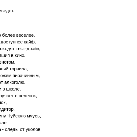
иведет.
 более веселее,
л доступнее кайф,
оходят тест-драйв,
лшип в кино.
енотом,
ний торчила,
ножем пирачинным,
от алкоголю.
 в школе,
ручает с пеленок,
нок,
идитор,
ину Чуйскую мчусь,
оле,
а - следы от уколов.