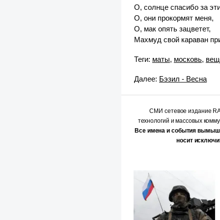
О, солнце спасибо за эти
О, они прокормят меня,
О, мак опять зацветет,
Махмуд свой караван пр
Теги:
маты
,
московь
,
вещ
Далее:
Бэзил - Весна
СМИ сетевое издание 
технологий и массовых комм
Все имена и события вымыш
носит исключи