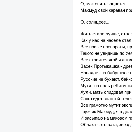
О, мак опять зацветет,
Махмуд свой караван пр
О, солнцеее...
Жить стало лучше, стало
Как у нас на населе ста
Все новые препараты, пр
Такого не увидишь по Уе
Все ставятся ягой и анти
Васек Протыкашка - древ
Нападает на бабушек с 
Русские не бухают, байк
Мутят на соль ребятишки
Хули, мать спидовая при
С юга идет золотой теле
Все грамотно мутит эксп
Грузчик Махмуд, я в дол
И засыпаю на маковом п
Облака - это вата, звезд