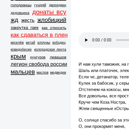
голодранцы
гундяй
дворядкин
донаты всу
дедовщина
жд
жлобицкий
жесть
закрутка гаек
как откосить
как сдаваться в плен
клоуны
киселёв
китай
кобздец
ковидобесие
колорадская лента
крым
левашов
кунгуров
легион свобода россии
И нам хули таможня, на 
Шаль или платочек, эле
мальцев
маслов
медведев
Если че, детанатор, тел
Кулек за бабосик, у сер
Отстегнем на кокосы, мн
Все довольны, все прост
Круче чем Коза Ностра,
Жгем священные кОстры,
О, солнце спасибо за эти
О, они прокормят меня,