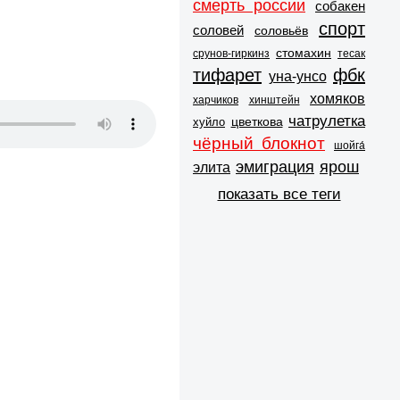
смерть россии
собакен
спорт
соловей
соловьёв
стомахин
срунов-гиркинз
тесак
тифарет
фбк
уна-унсо
хомяков
харчиков
хинштейн
чатрулетка
цветкова
хуйло
чёрный блокнот
шойга́
эмиграция
ярош
элита
показать все теги