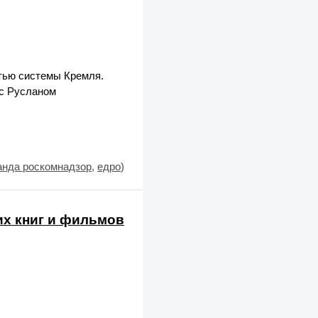
тью системы Кремля.
 с Русланом
анда роскомнадзор
,
едро
)
их книг и фильмов