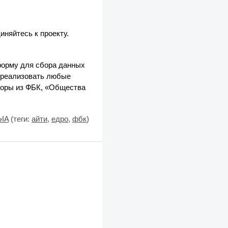
иняйтесь к проекту.
форму для сбора данных
и реализовать любые
нторы из ФБК, «Общества
ϟIA
(теги:
айти
,
едро
,
фбк
)