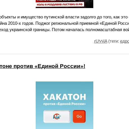
объекты и имущество путинской власти задолго до того, как это
йна 2010-х годов. Поджог региональной приемной «Единой Росси
реход украинской границы. Потом началась полномасштабная во
rUϟϟIA
(теги:
едр
атоне против «Единой России»!