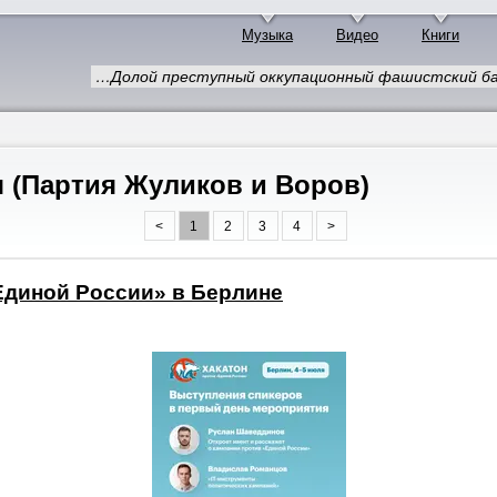
Музыка
Видео
Книги
…Долой преступный оккупационный фашистский ба
 (Партия Жуликов и Воров)
<
1
2
3
4
>
Единой России» в Берлине