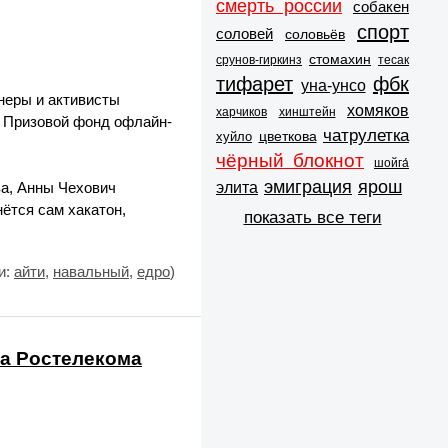
смерть россии
собакен
спорт
соловей
соловьёв
стомахин
срунов-гиркинз
тесак
тифарет
фбк
уна-унсо
йнеры и активисты
хомяков
харчиков
хинштейн
. Призовой фонд офлайн-
чатрулетка
цветкова
хуйло
чёрный блокнот
шойга́
эмиграция
ярош
элита
а, Анны Чехович
ётся сам хакатон,
показать все теги
и:
айти
,
навальный
,
едро
)
ва Ростелекома