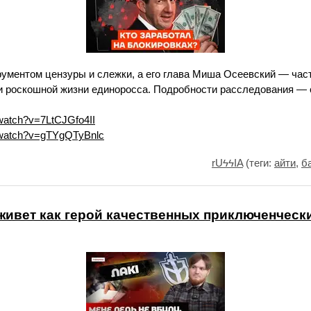
рументом цензуры и слежки, а его глава Миша Осеевский — час
 и роскошной жизни единоросса. Подробности расследования —
watch?v=7LtCJGfo4II
/watch?v=gTYgQTyBnlc
rUϟϟIA
(теги:
айти
,
б
живет как герой качественных приключенческ