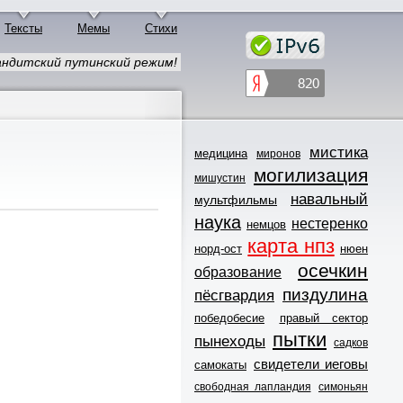
Тексты
Мемы
Стихи
ндитский путинский режим!
мистика
медицина
миронов
могилизация
мишустин
навальный
мультфильмы
наука
нестеренко
немцов
карта нпз
норд-ост
нюен
осечкин
образование
пиздулина
пёсгвардия
победобесие
правый сектор
пытки
пынеходы
садков
свидетели иеговы
самокаты
свободная лапландия
симоньян