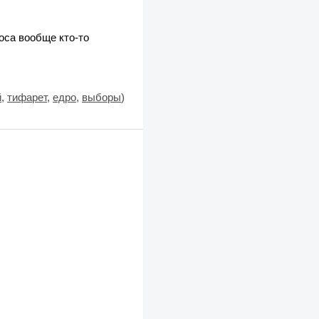
лоса вообще кто-то
й
,
тифарет
,
едро
,
выборы
)