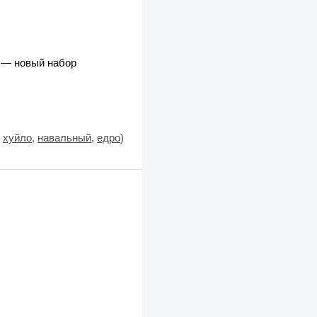
 — новый набор
:
хуйло
,
навальный
,
едро
)