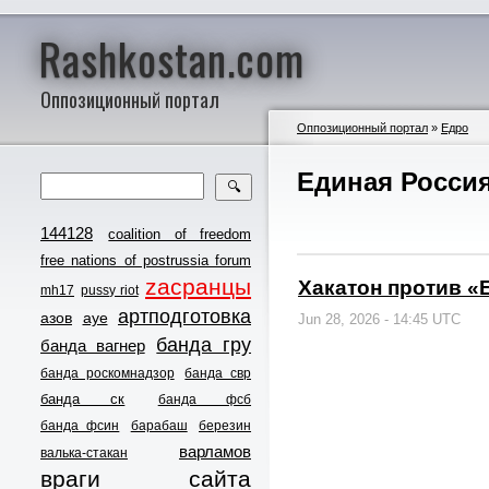
Rashkostan.com
Оппозиционный портал
Оппозиционный портал
»
Едро
Единая Россия
🔍
144128
coalition of freedom
free nations of postrussia forum
zасранцы
Хакатон против «
mh17
pussy riot
артподготовка
азов
ауе
Jun 28, 2026 - 14:45 UTC
банда гру
банда вагнер
банда роскомнадзор
банда свр
банда ск
банда фсб
банда фсин
барабаш
березин
варламов
валька-стакан
враги сайта