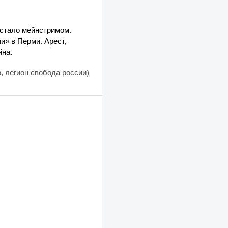
 стало мейнстримом.
и» в Перми. Арест,
йна.
о
,
легион свобода россии
)