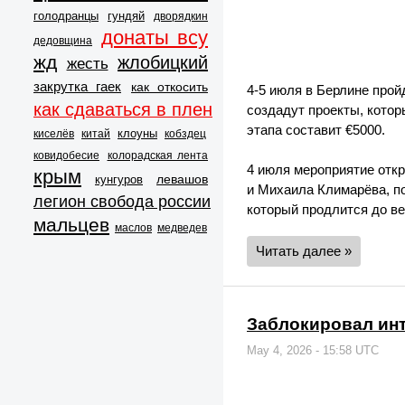
голодранцы
гундяй
дворядкин
донаты всу
дедовщина
жд
жлобицкий
жесть
закрутка гаек
как откосить
4-5 июля в Берлине прой
как сдаваться в плен
создадут проекты, котор
этапа составит €5000.
клоуны
киселёв
китай
кобздец
ковидобесие
колорадская лента
4 июля мероприятие отк
крым
левашов
кунгуров
и Михаила Климарёва, по
легион свобода россии
который продлится до ве
мальцев
маслов
медведев
Читать далее »
Заблокировал инт
May 4, 2026 - 15:58 UTC