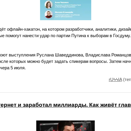
дёт офлайн-хакатон, на котором разработчики, аналитики, диза
ые помогут нанести удар по партии Путина к выборам в Госдуму
роют выступления Руслана Шаведдинова, Владислава Романцов
сле которых можно будет задать спикерам вопросы. Затем начн
чера 5 июля.
rUϟϟIA
(тег
ернет и заработал миллиарды. Как живёт гла