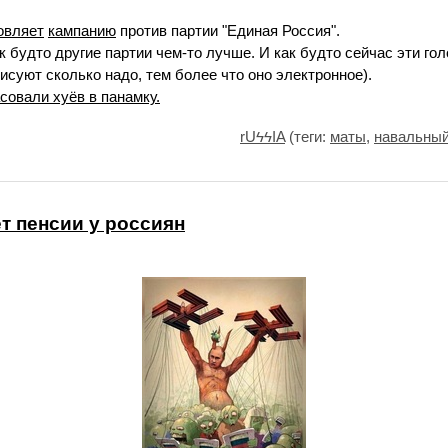
овляет
кампанию
против партии "Единая Россия".
к будто другие партии чем-то лучше. И как будто сейчас эти го
рисуют сколько надо, тем более что оно электронное).
совали хуёв в панамку.
rUϟϟIA
(теги:
маты
,
навальны
т пенсии у россиян