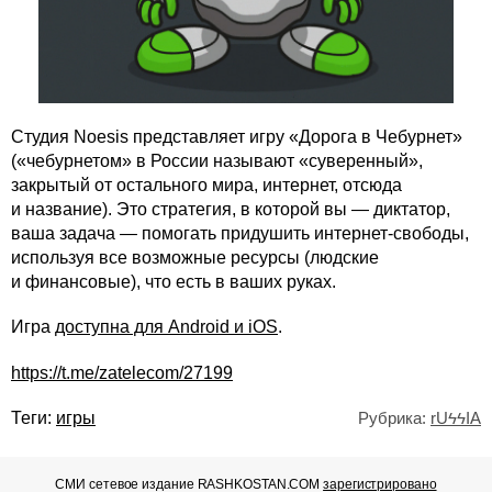
Студия Noesis представляет игру «Дорога в Чебурнет»
(«чебурнетом» в России называют «суверенный»,
закрытый от остального мира, интернет, отсюда
и название). Это стратегия, в которой вы — диктатор,
ваша задача — помогать придушить интернет-свободы,
используя все возможные ресурсы (людские
и финансовые), что есть в ваших руках.
Игра
доступна для Android и iOS
.
https://t.me/zatelecom/27199
Теги:
игры
Рубрика:
rUϟϟIA
СМИ сетевое издание RASHKOSTAN.COM
зарегистрировано