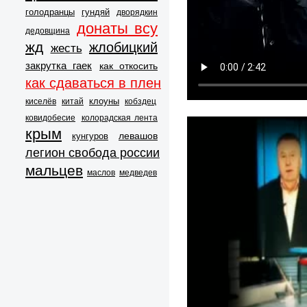
голодранцы
гундяй
дворядкин
донаты всу
дедовщина
жд
жлобицкий
жесть
закрутка гаек
как откосить
как сдаваться в плен
клоуны
киселёв
китай
кобздец
ковидобесие
колорадская лента
крым
левашов
кунгуров
легион свобода россии
мальцев
маслов
медведев