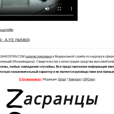
льштейн
 - А.У.Е (№5463)
RASHKOSTAN.COM
зарегистрировано
в Федеральной службе по надзору в сфер
уникаций (Роскомнадзор). Свидетельство о регистрации средства массовой и
лены, любые совпадения случайны. Вся представленная информация явл
тельно ознакомительный характер и не является руководством или призыв
О блокировках
| Редакция:
Email
/
Telegram
|
GPG key