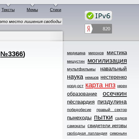
Тексты
Мемы
Стихи
это место лишения свободы
мистика
,
№3366
)
медицина
миронов
могилизация
мишустин
навальный
мультфильмы
наука
нестеренко
немцов
карта нпз
норд-ост
нюен
осечкин
образование
пиздулина
пёсгвардия
победобесие
правый сектор
пытки
пынеходы
садков
свидетели иеговы
самокаты
свободная лапландия
симоньян