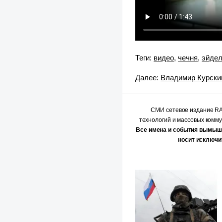
Теги:
видео
,
чечня
,
эйде
Далее:
Владимир Курский
СМИ сетевое издание 
технологий и массовых комм
Все имена и события вымыш
носит исключи