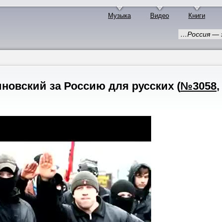
Музыка
Видео
Книги
…Россия — 
новский за Россию для русских
(
№3058