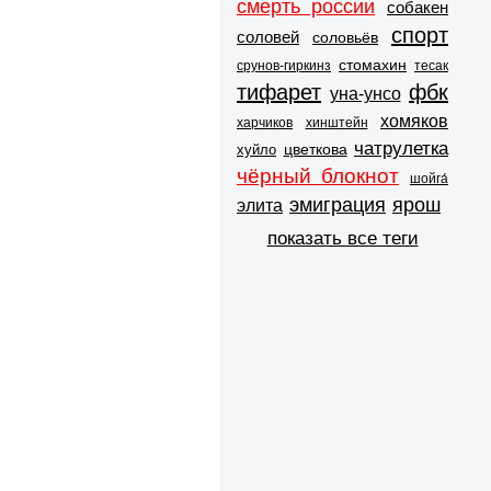
смерть россии
собакен
спорт
соловей
соловьёв
стомахин
срунов-гиркинз
тесак
тифарет
фбк
уна-унсо
хомяков
харчиков
хинштейн
чатрулетка
цветкова
хуйло
чёрный блокнот
шойга́
эмиграция
ярош
элита
показать все теги