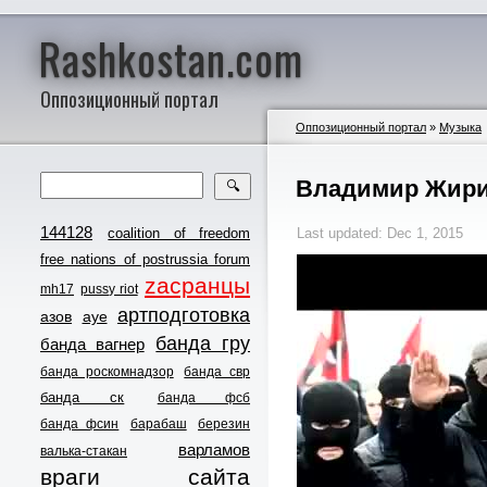
Rashkostan.com
Оппозиционный портал
Оппозиционный портал
»
Музыка
Владимир Жири
🔍
144128
coalition of freedom
Last updated: Dec 1, 2015
free nations of postrussia forum
zасранцы
mh17
pussy riot
артподготовка
азов
ауе
банда гру
банда вагнер
банда роскомнадзор
банда свр
банда ск
банда фсб
банда фсин
барабаш
березин
варламов
валька-стакан
враги сайта