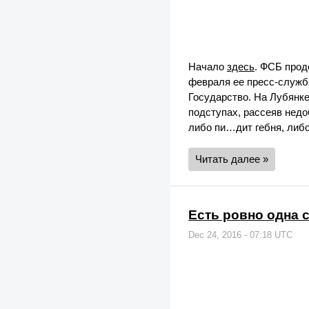
Начало
здесь
. ФСБ прод
февраля ее пресс-служ
Государство. На Лубянке
подступах, рассеяв недо
либо пи…дит гебня, либ
Читать далее »
Есть ровно одна с
Dec 24, 2016 - 07:18 UTC