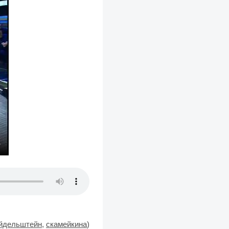
йдельштейн
,
скамейкина
)