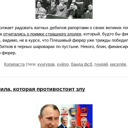
олжает радовать ватных дебилов рапортами о своих великих поб
ба
отчитались о поимке страшного злодея
, который, будто бы ф
, видимо, не в курсе, что Плешивый фюрер уже трижды победи
битков в черных шароварах по пустыне. Некого, блин, финансиро
о фюрер.
Копипаста
(теги:
кунгуров
,
хуйло
,
банда фсб
,
гундяй
,
киселёв
ила, которая противостоит злу