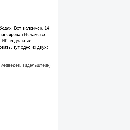
едах. Вот, например, 14
инансировал Исламское
л ИГ на дальних
вать. Тут одно из двух:
,
медведев
,
эйдельштейн
)