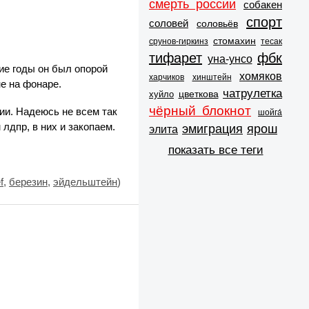
смерть россии
собакен
спорт
соловей
соловьёв
стомахин
срунов-гиркинз
тесак
тифарет
фбк
уна-унсо
ие годы он был опорой
хомяков
харчиков
хинштейн
е на фонаре.
чатрулетка
цветкова
хуйло
чёрный блокнот
тии. Надеюсь не всем так
шойга́
 лдпр, в них и закопаем.
эмиграция
ярош
элита
показать все теги
f
,
березин
,
эйдельштейн
)