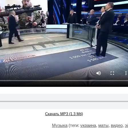
Скачать MP3 (1.3 Мб)
Музыка
(теги:
украина
,
маты
,
видео
,
э