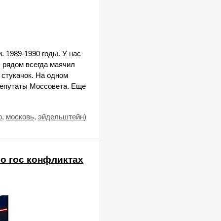
 1989-1990 годы. У нас
И рядом всегда маячил
 стукачок. На одном
депутаты Моссовета. Еще
р
,
московь
,
эйдельштейн
)
 о гос конфликтах