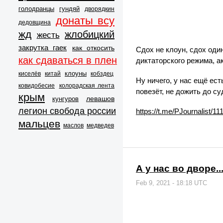
голодранцы
гундяй
дворядкин
донаты всу
дедовщина
жд
жлобицкий
жесть
закрутка гаек
как откосить
Сдох не клоун, сдох оди
как сдаваться в плен
диктаторского режима, а
клоуны
киселёв
китай
кобздец
Ну ничего, у нас ещё ест
ковидобесие
колорадская лента
повезёт, не дожить до су
крым
левашов
кунгуров
легион свобода россии
https://t.me/PJournalist/11
мальцев
маслов
медведев
А у нас во дворе..
Feb 9, 2021 - 18:18 UTC