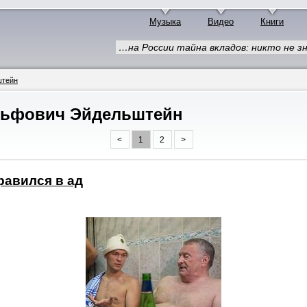
Музыка
Видео
Книги
…на России тайна вкладов: никто не зн
штейн
льфович Эйдельштейн
<
1
2
>
равился в ад