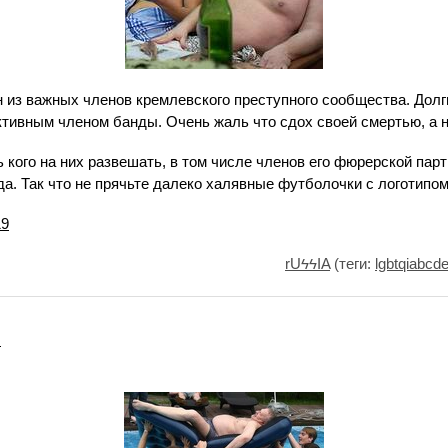
н из важных членов кремлевского преступного сообщества. Долг
ктивным членом банды. Очень жаль что сдох своей смертью, а н
ь кого на них развешать, в том числе членов его фюрерской пар
да. Так что не прячьте далеко халявные футболочки с логотипом
19
rUϟϟIA
(теги:
lgbtqiabcde
.