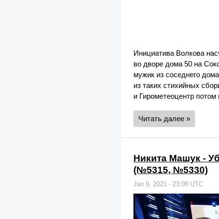
Инициатива Волкова на
во дворе дома 50 на Сок
мужик из соседнего дома
из таких стихийных сбо
и Гирометеоцентр потом
Читать далее »
Никита Машук - У
(№5315, №5330)
Jan 9, 2021 - 23:08 UTC