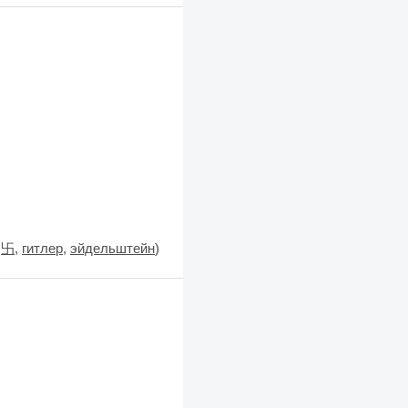
:
卐
,
гитлер
,
эйдельштейн
)