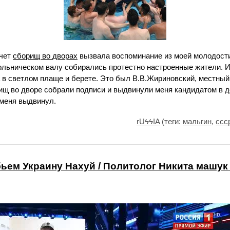
счет
сборищ во дворах
вызвала воспоминание из моей молодости.
ольническом валу собирались протестно настроенные жители. 
 в светлом плаще и берете. Это был В.В.Жириновский, местный
рищ во дворе собрали подписи и выдвинули меня кандидатом в 
 меня выдвинул.
rUϟϟIA
(теги:
мальгин
,
ссс
бьем Украину Нахуй / Политолог Никита машук