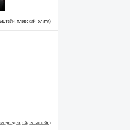
ьштейн
,
плавский
,
элита
)
,
медведев
,
эйдельштейн
)