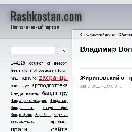
Rashkostan.com
Оппозиционный портал
Оппозиционный портал
»
Эйдель
Владимир Во
🔍
144128
coalition of freedom
free nations of postrussia forum
zасранцы
Жириновский отп
mh17
pussy riot
артподготовка
азов
ауе
Apr 6, 2022 - 13:50 UTC
банда гру
банда вагнер
банда роскомнадзор
банда свр
банда ск
банда фсб
банда фсин
барабаш
березин
варламов
валька-стакан
враги сайта