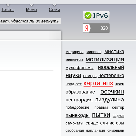
Тексты
Мемы
Стихи
ает, удастся ли их вернуть.
мистика
медицина
миронов
могилизация
мишустин
навальный
мультфильмы
наука
нестеренко
немцов
карта нпз
норд-ост
нюен
осечкин
образование
пиздулина
пёсгвардия
победобесие
правый сектор
пытки
пынеходы
садков
свидетели иеговы
самокаты
свободная лапландия
симоньян