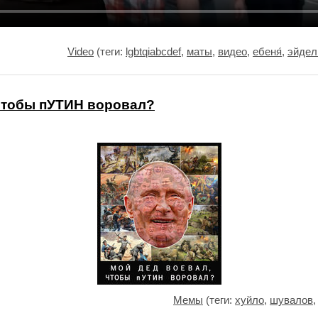
Video
(теги:
lgbtqiabcdef
,
маты
,
видео
,
ебеня́
,
эйдел
чтобы пУТИН воровал?
Мемы
(теги:
хуйло
,
шувалов