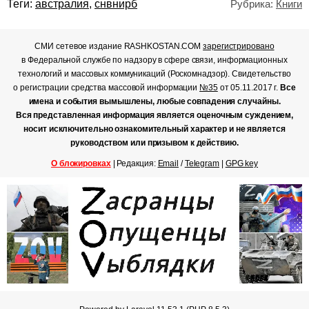
Теги:
австралия
,
снвнирб
Рубрика:
Книги
СМИ сетевое издание RASHKOSTAN.COM
зарегистрировано
в Федеральной службе по надзору в сфере связи, информационных
технологий и массовых коммуникаций (Роскомнадзор). Свидетельство
о регистрации средства массовой информации
№35
от 05.11.2017 г.
Все
имена и события вымышлены, любые совпадения случайны.
Вся представленная информация является оценочным суждением,
носит исключительно ознакомительный характер и не является
руководством или призывом к действию.
О блокировках
| Редакция:
Email
/
Telegram
|
GPG key