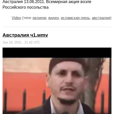
Австралия 13.06.2011. Всемирная акция возле
Российского посольства
Video
(теги:
религия
,
видео
,
исламская грязь
,
австралия
)
Австралия ч1.wmv
Jun 14, 2011 - 21:42 UTC