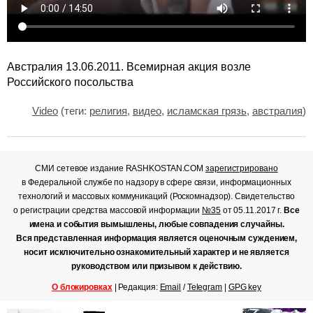
Австралия 13.06.2011. Всемирная акция возле
Российского посольства
Video
(теги:
религия
,
видео
,
исламская грязь
,
австралия
)
СМИ сетевое издание RASHKOSTAN.COM
зарегистрировано
в Федеральной службе по надзору в сфере связи, информационных
технологий и массовых коммуникаций (Роскомнадзор). Свидетельство
о регистрации средства массовой информации
№35
от 05.11.2017 г.
Все
имена и события вымышлены, любые совпадения случайны.
Вся представленная информация является оценочным суждением,
носит исключительно ознакомительный характер и не является
руководством или призывом к действию.
О блокировках
| Редакция:
Email
/
Telegram
|
GPG key