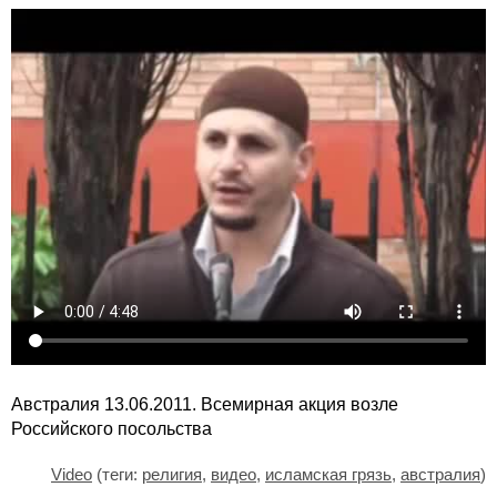
Австралия 13.06.2011. Всемирная акция возле
Российского посольства
Video
(теги:
религия
,
видео
,
исламская грязь
,
австралия
)