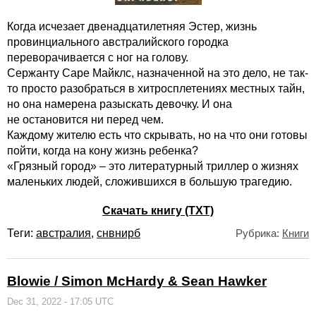
Когда исчезает двенадцатилетняя Эстер, жизнь
провинциального австралийского городка
переворачивается с ног на голову.
Сержанту Саре Майклс, назначенной на это дело, не так-
то просто разобраться в хитросплетениях местных тайн,
но она намерена разыскать девочку. И она
не остановится ни перед чем.
Каждому жителю есть что скрывать, но на что они готовы
пойти, когда на кону жизнь ребенка?
«Грязный город» – это литературный триллер о жизнях
маленьких людей, сложившихся в большую трагедию.
Скачать книгу (TXT)
Теги:
австралия
,
снвнирб
Рубрика:
Книги
Blowie / Simon McHardy & Sean Hawker
Dec 31, 2022 - 17:05 UTC