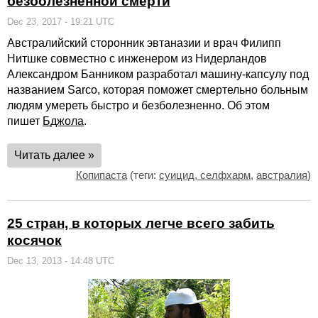
безболезненной смерти
Dec 23, 2017 - 19:21 UTC
Австралийский сторонник эвтаназии и врач Филипп
Нитшке совместно с инженером из Нидерландов
Александром Банником разработал машину-капсулу под
названием Sarco, которая поможет смертельно больным
людям умереть быстро и безболезненно. Об этом
пишет
Бджола
.
Читать далее »
Копипаста
(теги:
суицид, селфхарм
,
австралия
)
25 стран, в которых легче всего забить
косячок
Dec 13, 2013 - 14:48 UTC