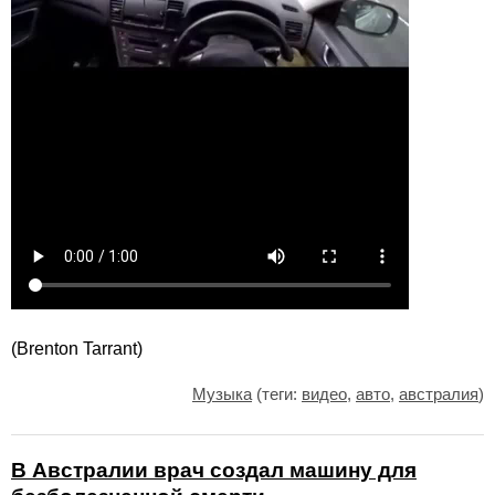
(Brenton Tarrant)
Музыка
(теги:
видео
,
авто
,
австралия
)
В Австралии врач создал машину для