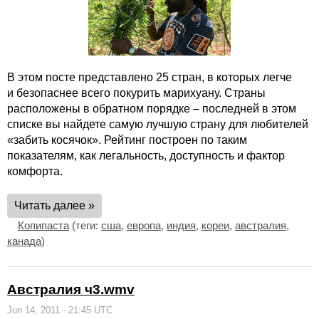
В этом посте представлено 25 стран, в которых легче
и безопаснее всего покурить марихуану. Страны
расположены в обратном порядке – последней в этом
списке вы найдете самую лучшую страну для любителей
«забить косячок». Рейтинг построен по таким
показателям, как легальность, доступность и фактор
комфорта.
Читать далее »
Копипаста
(теги:
сша
,
европа
,
индия
,
кореи
,
австралия
,
канада
)
Австралия ч3.wmv
Jun 14, 2011 - 21:45 UTC