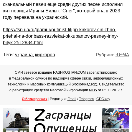
скандальный певец еще среди других песен исполнил
хит певицы Ирины Билык "Снег", который она в 2023
году перевела на украинский.
https://tsn.ua/ru/glamur/putinist-filipp-kirkorov-cinichno-
priehal-na-donbass-razvlekat-okkupantov-pesney-iriny-
bilyk-2512834.html
Теги:
украина
,
киркоров
Рубрика:
rUϟϟIA
СМИ сетевое издание RASHKOSTAN.COM
зарегистрировано
в Федеральной службе по надзору в сфере связи, информационных
технологий и массовых коммуникаций (Роскомнадзор). Свидетельство
о регистрации средства массовой информации
№35
от 05.11.2017 г.
О блокировках
| Редакция:
Email
/
Telegram
|
GPG key