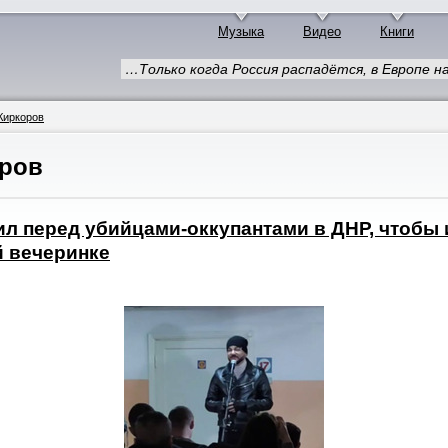
Музыка
Видео
Книги
…Только когда Россия распадётся, в Европе 
Киркоров
ров
л перед убийцами-оккупантами в ДНР, чтобы 
й вечеринке