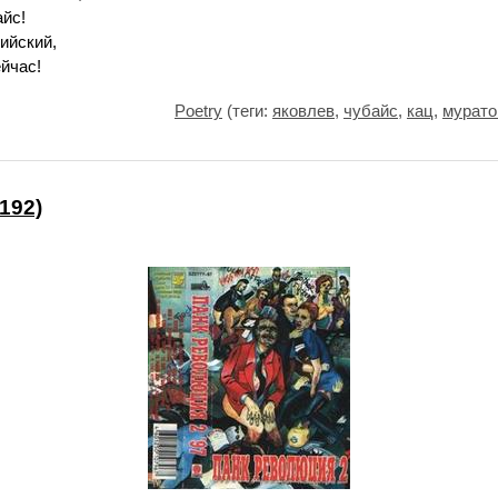
айс!
ийский,
ейчас!
Poetry
(теги:
яковлев
,
чубайс
,
кац
,
мурато
192)