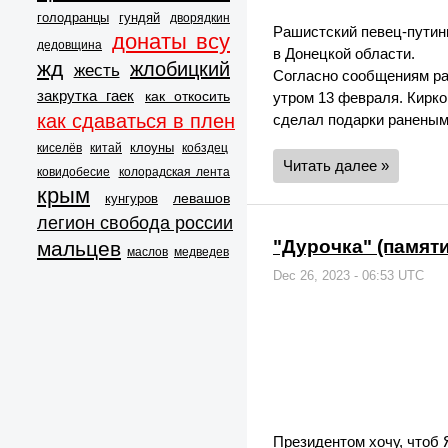
голодранцы
гундяй
дворядкин
Рашистский певец-путин
донаты всу
дедовщина
в Донецкой области.
жд
жлобицкий
жесть
Согласно сообщениям ра
закрутка гаек
как откосить
утром 13 февраля. Кирко
как сдаваться в плен
сделал подарки раненым 
клоуны
киселёв
китай
кобздец
Читать далее »
ковидобесие
колорадская лента
крым
левашов
кунгуров
легион свобода россии
"Дурочка" (памят
мальцев
маслов
медведев
Dec 26, 2023 - 06:53 UTC
Президентом хочу, чтоб 