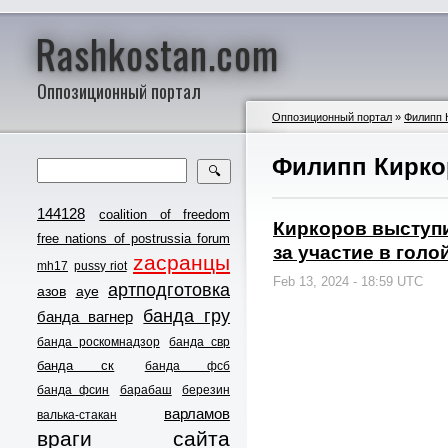
Rashkostan.com
Оппозиционный портал
Оппозиционный портал
»
Филипп 
Филипп Кирко
🔍
144128
coalition of freedom
Киркоров выступи
free nations of postrussia forum
за участие в голо
zасранцы
mh17
pussy riot
Feb 13, 2024 - 18:59 UTC
артподготовка
азов
ауе
банда гру
банда вагнер
банда роскомнадзор
банда свр
банда ск
банда фсб
банда фсин
барабаш
березин
варламов
валька-стакан
враги сайта