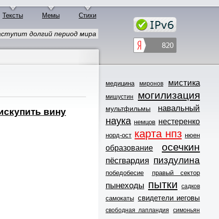
Тексты
Мемы
Стихи
наступит долгий период мира
мистика
медицина
миронов
могилизация
мишустин
навальный
мультфильмы
искупить вину
наука
нестеренко
немцов
карта нпз
норд-ост
нюен
осечкин
образование
пиздулина
пёсгвардия
победобесие
правый сектор
пытки
пынеходы
садков
свидетели иеговы
самокаты
свободная лапландия
симоньян