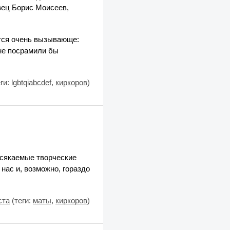
вец Борис Моисеев,
ется очень вызывающе:
 не посрамили бы
ги:
lgbtqiabcdef
,
киркоров
)
ссякаемые творческие
 нас и, возможно, гораздо
ста
(теги:
маты
,
киркоров
)