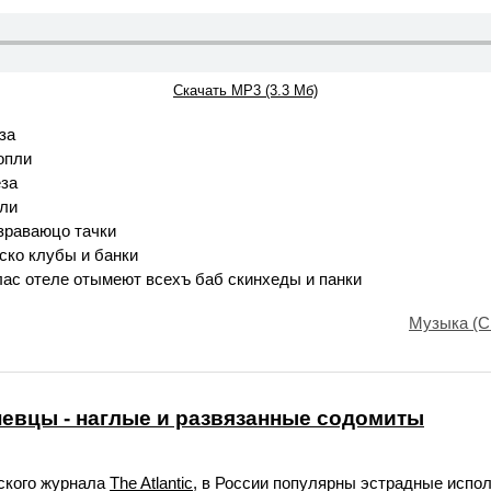
Скачать MP3 (3.3 Мб)
за
опли
еза
пли
взраваюцо тачки
иско клубы и банки
лас отеле отымеют всехъ баб скинхеды и панки
Музыка (С
евцы - наглые и развязанные содомиты
ского журнала
The Atlantic
, в России популярны эстрадные испо