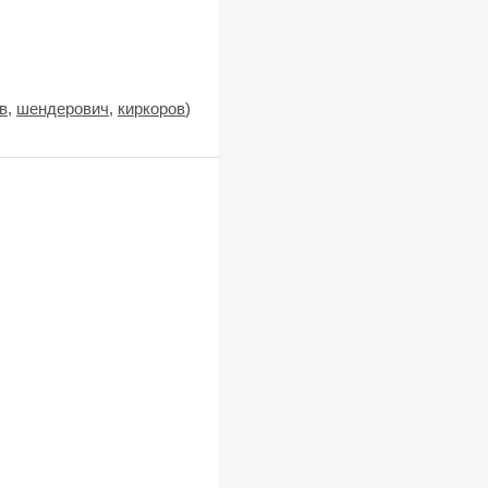
в
,
шендерович
,
киркоров
)