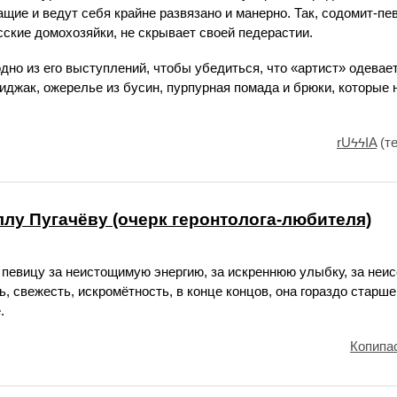
щие и ведут себя крайне развязано и манерно. Так, содомит-пе
сские домохозяйки, не скрывает своей педерастии.
дно из его выступлений, чтобы убедиться, что «артист» одева
джак, ожерелье из бусин, пурпурная помада и брюки, которые
rUϟϟIA
(те
ллу Пугачёву (очерк геронтолога-любителя)
 певицу за неистощимую энергию, за искреннюю улыбку, за неи
, свежесть, искромётность, в конце концов, она гораздо старше
.
Копипа