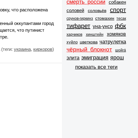
смерть россии
собакен
спорт
овку, что расположена
соловей
соловьёв
стомахин
срунов-гиркинз
тесак
енный оккупантами город
тифарет
фбк
уна-унсо
щается, что путинист
хомяков
харчиков
хинштейн
тре.
чатрулетка
цветкова
хуйло
чёрный блокнот
(теги:
украина
,
киркоров
)
шойга́
эмиграция
ярош
элита
показать все теги