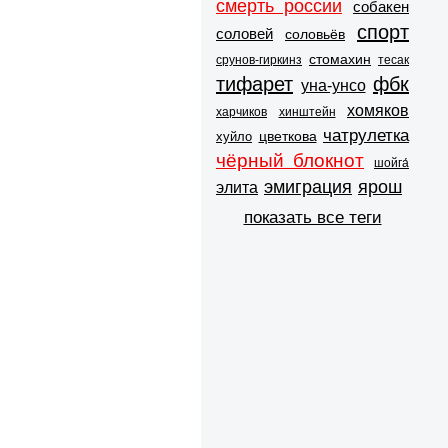
смерть россии
собакен
спорт
соловей
соловьёв
стомахин
срунов-гиркинз
тесак
тифарет
фбк
уна-унсо
хомяков
харчиков
хинштейн
чатрулетка
цветкова
хуйло
чёрный блокнот
шойга́
эмиграция
ярош
элита
показать все теги