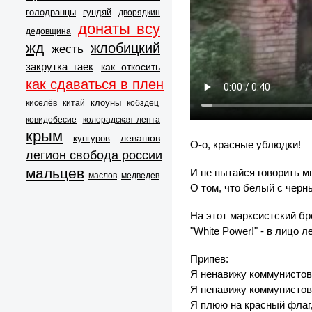
голодранцы
гундяй
дворядкин
донаты всу
дедовщина
жд
жлобицкий
жесть
закрутка гаек
как откосить
как сдаваться в плен
клоуны
киселёв
китай
кобздец
ковидобесие
колорадская лента
крым
левашов
кунгуров
О-о, красные ублюдки!
легион свобода россии
мальцев
И не пытайся говорить м
маслов
медведев
О том, что белый с черн
На этот марксистский бре
"White Power!" - в лицо 
Припев:
Я ненавижу коммунистов
Я ненавижу коммунистов
Я плюю на красный флаг