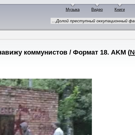
Музыка
Видео
Книги
…Долой преступный оккупационный фа
енавижу коммунистов / Формат 18. AKM
(
№