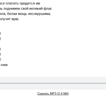
все платить придется им
овь поднимем свой великий флаг.
ила, белая мощь несокрушима,
лучит враг.
!
!
!
!
!
 гнев
Скачать MP3 (2.4 Мб)