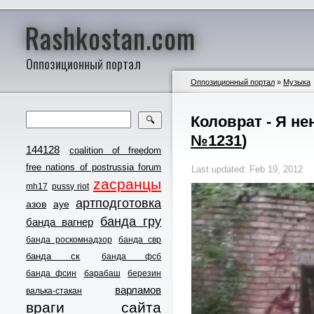
Rashkostan.com
Оппозиционный портал
Оппозиционный портал
»
Музыка
Коловрат - Я н
🔍
№1231
)
144128
coalition of freedom
free nations of postrussia forum
Last updated: Feb 19, 2012
zасранцы
mh17
pussy riot
артподготовка
азов
ауе
банда гру
банда вагнер
банда роскомнадзор
банда свр
банда ск
банда фсб
банда фсин
барабаш
березин
варламов
валька-стакан
враги сайта