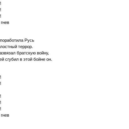
!
!
!
 гнев
поработила Русь
лостный террор.
азвязал братскую войну,
й сгубил в этой бойне он.
!
!
!
!
!
 гнев