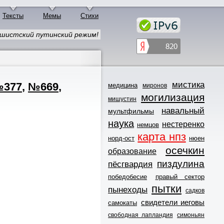
Тексты
Мемы
Стихи
шистский путинский режим!
мистика
377
,
№669
,
медицина
миронов
могилизация
мишустин
навальный
мультфильмы
наука
нестеренко
немцов
карта нпз
норд-ост
нюен
осечкин
образование
пиздулина
пёсгвардия
победобесие
правый сектор
пытки
пынеходы
садков
свидетели иеговы
самокаты
свободная лапландия
симоньян