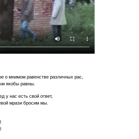
не о мнимом равенстве различных рас,
ым якобы равны.
д у нас есть свой ответ,
левой мрази бросим мы.
!
!
,