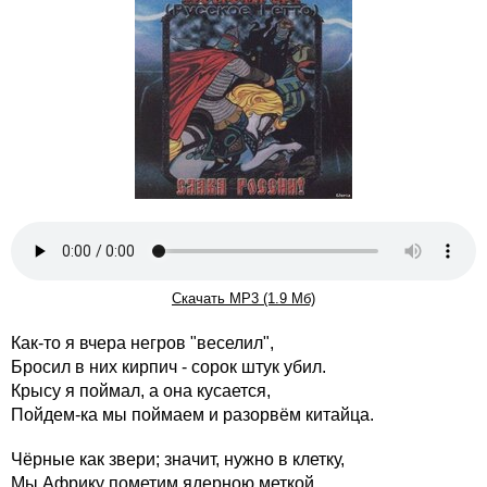
Скачать MP3 (1.9 Мб)
Как-то я вчера негров "веселил",
Бросил в них кирпич - сорок штук убил.
Крысу я поймал, а она кусается,
Пойдем-ка мы поймаем и разорвём китайца.
Чёрные как звери; значит, нужно в клетку,
Мы Африку пометим ядерною меткой.