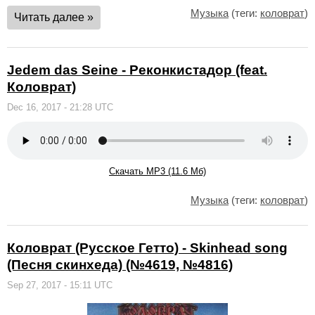
Музыка
(теги:
коловрат
)
Читать далее »
Jedem das Seine - Реконкистадор (feat.
Коловрат)
Dec 16, 2017 - 21:28 UTC
Скачать MP3 (11.6 Мб)
Музыка
(теги:
коловрат
)
Коловрат (Русское Гетто) - Skinhead song
(Песня скинхеда) (№4619, №4816)
Sep 27, 2017 - 15:11 UTC