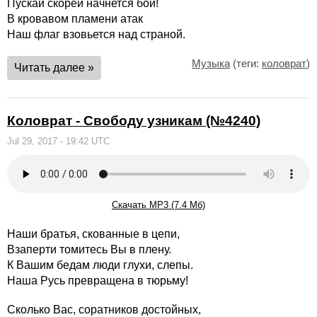
Пускай скорей начнется бой!
В кровавом пламени атак
Наш флаг взовьется над страной.
Музыка
(теги:
коловрат
)
Читать далее »
Коловрат - Свободу узникам (№4240)
Jul 29, 2017 - 19:42 UTC
Скачать MP3 (7.4 Мб)
Наши братья, скованные в цепи,
Взаперти томитесь Вы в плену.
К Вашим бедам люди глухи, слепы.
Наша Русь превращена в тюрьму!
Сколько Вас, соратников достойных,