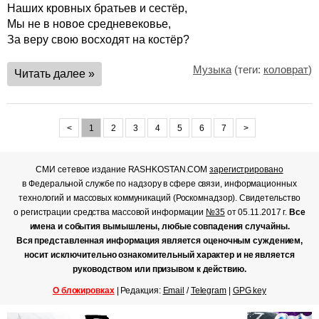
Наших кровных братьев и сестёр,
Мы не в новое средневековье,
За веру свою восходят на костёр?
Музыка
(теги:
коловрат
)
Читать далее »
<
1
2
3
4
5
6
7
>
СМИ сетевое издание RASHKOSTAN.COM
зарегистрировано
в Федеральной службе по надзору в сфере связи, информационных
технологий и массовых коммуникаций (Роскомнадзор). Свидетельство
о регистрации средства массовой информации
№35
от 05.11.2017 г.
Все
имена и события вымышлены, любые совпадения случайны.
Вся представленная информация является оценочным суждением,
носит исключительно ознакомительный характер и не является
руководством или призывом к действию.
О блокировках
| Редакция:
Email
/
Telegram
|
GPG key