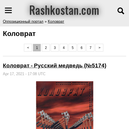
Rashkostan.com
Оппозиционный портал
»
Коловрат
Коловрат
<
1
2
3
4
5
6
7
>
Коловрат - Русский медведь (№5174)
Apr 17, 2021 - 17:08 UTC