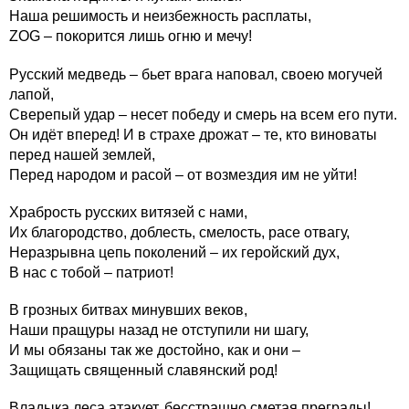
Наша решимость и неизбежность расплаты,
ZOG – покорится лишь огню и мечу!
Русский медведь – бьет врага наповал, своею могучей
лапой,
Сверепый удар – несет победу и смерь на всем его пути.
Он идёт вперед! И в страхе дрожат – те, кто виноваты
перед нашей землей,
Перед народом и расой – от возмездия им не уйти!
Храбрость русских витязей с нами,
Их благородство, доблесть, смелость, расе отвагу,
Неразрывна цепь поколений – их геройский дух,
В нас с тобой – патриот!
В грозных битвах минувших веков,
Наши пращуры назад не отступили ни шагу,
И мы обязаны так же достойно, как и они –
Защищать священный славянский род!
Владыка леса атакует, бесстрашно сметая преграды!