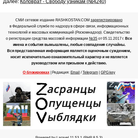
Далее:
Коловрат - Свободу узникам (№4240)
СМИ сетевое издание RASHKOSTAN.COM
зарегистрировано
в Федеральной службе по надзору в сфере связи, информационных
технологий и массовых коммуникаций (Роскомнадзор). Свидетельство
о регистрации средства массовой информации
№35
от 05.11.2017 г.
Все
имена и события вымышлены, любые совпадения случайны.
Вся представленная информация является оценочным суждением,
носит исключительно ознакомительный характер и не является
руководством или призывом к действию.
О блокировках
| Редакция:
Email
/
Telegram
|
GPG key
Powered by Laravel 11.53.1 (PHP 8.5.3)