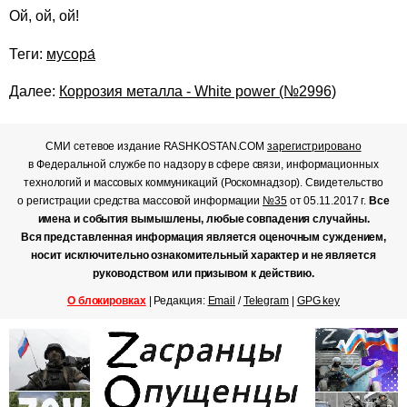
Ой, ой, ой!
Теги:
мусора́
Далее:
Коррозия металла - White power (№2996)
СМИ сетевое издание RASHKOSTAN.COM
зарегистрировано
в Федеральной службе по надзору в сфере связи, информационных
технологий и массовых коммуникаций (Роскомнадзор). Свидетельство
о регистрации средства массовой информации
№35
от 05.11.2017 г.
Все
имена и события вымышлены, любые совпадения случайны.
Вся представленная информация является оценочным суждением,
носит исключительно ознакомительный характер и не является
руководством или призывом к действию.
О блокировках
| Редакция:
Email
/
Telegram
|
GPG key