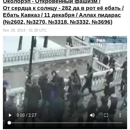
Околорэп - Откровенный фашизм /
От сердца к солнцу - 282 да в рот её ебать /
Ебать Кавказ / 11 декабря / Аллах пидарас
(№2602, №3270, №3318, №3332, №3696)
Nov 28, 2014 - 01:38 UTC