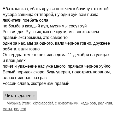
Ебать кавказ, ебать друзья ножечек в бочину с оттягой
мусора защищают тварей, ну один хуй вам пизда,
любители поебать осла
по бомбе в каждый аул, муслимы сосут хуй
Россия для Русских, как не крути, мы восхваляем
правый экстремизм, это самое то
один за нас, мы за одного, вали черное говно, дружнее
ребята, вали говно
От сердца тем кто не сидел дома 11 декабря на улицах
и площадях
почет и уважение нас уже много, прячься черное хуйло
Белый порядок скоро, будь уверен, подотрись кораном,
аллах пидорас раз раз
России слава, экстремизм правый
Читать далее »
Музыка
(теги:
lgbtqiabcdef
,
с животными
,
кадыров
,
религия
,
маты
,
видео
)