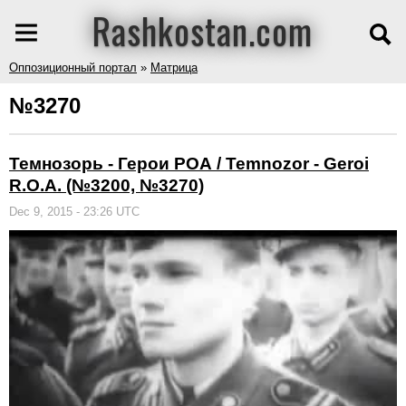
Rashkostan.com
Оппозиционный портал
»
Матрица
№3270
Темнозорь - Герои РОА / Temnozor - Geroi
R.O.A. (№3200, №3270)
Dec 9, 2015 - 23:26 UTC