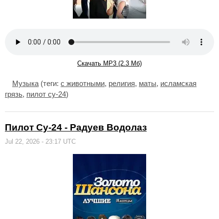
Скачать MP3 (2.3 Мб)
Музыка
(теги:
с животными
,
религия
,
маты
,
исламская
грязь
,
пилот су-24
)
Пилот Су-24 - Радуев Водолаз
Jul 22, 2026 - 23:17 UTC