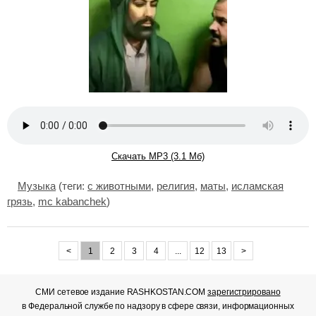
Скачать MP3 (3.1 Мб)
Музыка
(теги:
с животными
,
религия
,
маты
,
исламская
грязь
,
mc kabanchek
)
<
1
2
3
4
...
12
13
>
СМИ сетевое издание RASHKOSTAN.COM
зарегистрировано
в Федеральной службе по надзору в сфере связи, информационных