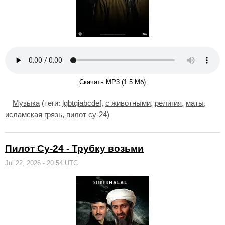
Скачать MP3 (1.5 Мб)
Музыка
(теги:
lgbtqiabcdef
,
с животными
,
религия
,
маты
,
исламская грязь
,
пилот су-24
)
Пилот Су-24 - Трубку возьми
Jul 22, 2026 - 20:54 UTC