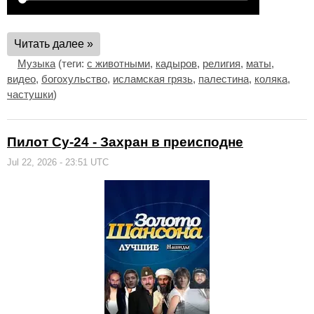
Читать далее »
Музыка
(теги:
с животными
,
кадыров
,
религия
,
маты
,
видео
,
богохульство
,
исламская грязь
,
палестина
,
коляка
,
частушки
)
Пилот Су-24 - Захран в преисподне
Jul 22, 2026 - 23:51 UTC