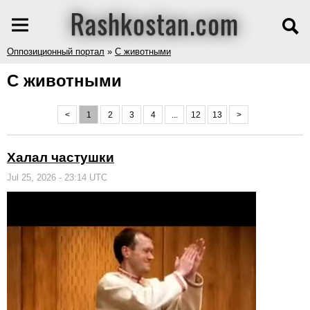
Rashkostan.com
Оппозиционный портал
»
С животными
С животными
<
1
2
3
4
...
12
13
>
Халал частушки
Jul 25, 2026 - 23:14 UTC