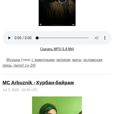
Скачать MP3 (1.8 Мб)
Музыка
(теги:
с животными
,
религия
,
маты
,
исламская
грязь
,
пилот су-24
)
MC Arbuznik - Курбан-байрам
Jul 3, 2026 - 22:45 UTC