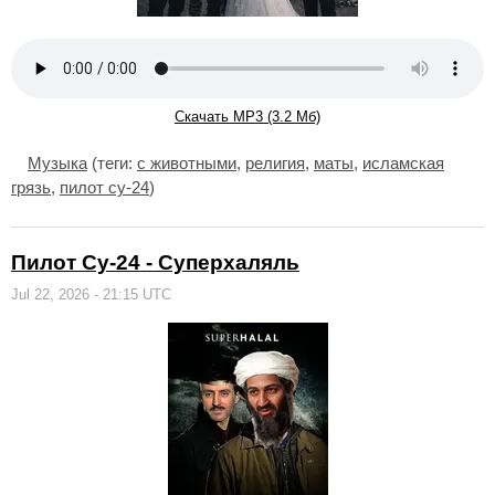
Скачать MP3 (3.2 Мб)
Музыка
(теги:
с животными
,
религия
,
маты
,
исламская
грязь
,
пилот су-24
)
Пилот Су-24 - Суперхаляль
Jul 22, 2026 - 21:15 UTC