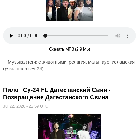
Скачать MP3 (2.9 Мб)
Музыка
(теги:
с животными
,
религия
,
маты
,
ауе
,
исламская
грязь
,
пилот су-24
)
Пилот Су-24 Ft. Дагестанский Свин -
Возвращение Дагестанского Свина
Jul 22, 2026 - 22:59 UTC