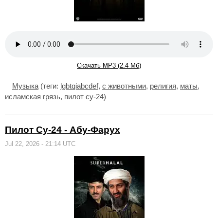
Скачать MP3 (2.4 Мб)
Музыка
(теги:
lgbtqiabcdef
,
с животными
,
религия
,
маты
,
исламская грязь
,
пилот су-24
)
Пилот Су-24 - Абу-Фарух
Jul 22, 2026 - 21:14 UTC