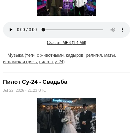
Скачать MP3 (1.4 Мб)
Музыка
(теги:
с животными
,
кадыров
,
религия
,
маты
,
исламская грязь
,
пилот су-24
)
Пилот Су-24 - Свадьба
Jul 22, 2026 - 21:23 UTC