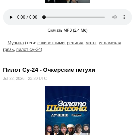
Скачать MP3 (2.4 Мб)
Музыка
(теги:
с животными
,
религия
,
маты
,
исламская
грязь
,
пилот су-24
)
Пилот Су-24 - Очкерские петухи
Jul 22, 2026 - 23:20 UTC